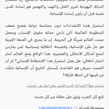
الديانة اليهودية لتبرير القتل والنهب والتهجير هو إساءة للدين
نفسه قبل أن يكون إساءة للإنسانية.
استمرار هذه الاعتداءات دون محاسبة دولية يفضح ضعف
المنظومة العالمية التي تدّعي حماية حقوق الإنسان، ويجعل
صمت العالم شريكًا في الجريمة. إن ما يجري في الضفة الغربية
هو عار على الإنسانية، وفضيحة أخلاقية وسياسية لمن يمارس
أبشع أشكال الاحتلال والعنصرية. هذا الواقع يضع العالم أمام
اختبار أخلاقي: هل يقبل استمرار هذا الانحطاط الإنساني؟ أم أن
الصمت سيبقى هو القاعدة، ليُسجل التاريخ أن الإنسانية تخلّت
عن قيمها في لحظة فارقة؟
وجدتم خطأ؟ اكتبوا لنا | البريد الأحمر متاح أيضًا على واتساب
تابع كل العرب وإبق على حتلنة من كل جديد:
مجموعة تلجرام >>
t.me/alarabemergency