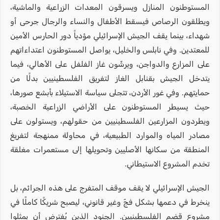
المستوطنون المنازل ويسرقون المعدات الزراعية والماشية،
ويطلقون الرصاص فيسقط الأطفال والنساء والرجال جرحى أو
شهداء، بينما يقف الجيش الإسرائيلي مؤدياً دور الحارس الأمين
للمعتدين. وفي نابلس والخليل، يواصل المستوطنون اعتداءاتهم
على المزارع والدواجن، ويرشّون غاز الفلفل على الأهالي، فيما
يتدخل الجيش بقنابل الغاز لتفريق الفلسطينيين بدلًا من
حمايتهم. وفي غور الأردن، تتجلى سياسة الاستيلاء بأبشع صورها،
حيث يسيطر المستوطنون على الأراضي الزراعية الخصبة،
ويطردون المزارعين الفلسطينيين من حقولهم، ويستولون على
مصادر المياه والموارد الطبيعية، في محاولة ممنهجة لتفريغ
المنطقة من سكانها الأصليين وتحويلها إلى مستعمرات مغلقة
تخدم المشروع الاستيطاني.
الجيش الإسرائيلي لا يقف موقف المتفرج على هذه الجرائم، بل
ينخرط في دعمها بشكل فجّ وغير قانوني، ليصبح شريكًا كاملًا في
مشروع قضم الفلسطينيين. الجنود الذين يُفترض أن يمثلوا