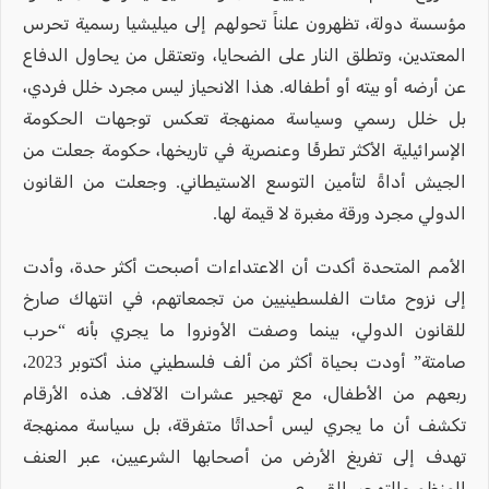
مؤسسة دولة، تظهرون علناً تحولهم إلى ميليشيا رسمية تحرس
المعتدين، وتطلق النار على الضحايا، وتعتقل من يحاول الدفاع
عن أرضه أو بيته أو أطفاله. هذا الانحياز ليس مجرد خلل فردي،
بل خلل رسمي وسياسة ممنهجة تعكس توجهات الحكومة
الإسرائيلية الأكثر تطرفًا وعنصرية في تاريخها، حكومة جعلت من
الجيش أداةً لتأمين التوسع الاستيطاني. وجعلت من القانون
الدولي مجرد ورقة مغبرة لا قيمة لها.
الأمم المتحدة أكدت أن الاعتداءات أصبحت أكثر حدة، وأدت
إلى نزوح مئات الفلسطينيين من تجمعاتهم، في انتهاك صارخ
للقانون الدولي، بينما وصفت الأونروا ما يجري بأنه “حرب
صامتة” أودت بحياة أكثر من ألف فلسطيني منذ أكتوبر 2023،
ربعهم من الأطفال، مع تهجير عشرات الآلاف. هذه الأرقام
تكشف أن ما يجري ليس أحداثًا متفرقة، بل سياسة ممنهجة
تهدف إلى تفريغ الأرض من أصحابها الشرعيين، عبر العنف
المنظم والتهجير القسري.