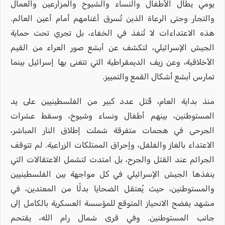
يومي يطال الأطفال والنساء والشيوخ والمزارعين والعمال
والتجار وحتى الرعاة الذين تُسرق أغنامهم أمام أعين العالم.
هذه الاعتداءات لا تُنفذ في الخفاء، بل تجري تحت حماية
الجيش الإسرائيلي، لتكشف عن أبشع صور العراء من القيم
الأخلاقية، وعن زيف الديمقراطية التي تتغنى بها إسرائيل بينما
تمارس أبشع أشكال القمع والتمييز.
منذ بداية العام، قُتل عدد كبير من الفلسطينيين على يد
المستوطنين، بينهم أطفال ونساء وشيوخ، وسقط عشرات
الجرحى في هجمات متفرقة شملت إطلاق النار المباشر،
الاعتداء بالغاز والفلفل، وإحراق الممتلكات الزراعية. لم تتوقف
الجرائم عند القتل والجرح، بل امتدت لتشمل الاعتقالات التي
ينفذها الجيش الإسرائيلي في كل مواجهة بين الفلسطينيين
والمستوطنين، حيث يُعتقل الضحايا بدلًا من المعتدين، في
مشهد يفضح الانحياز المتوقع للمؤسسة العسكرية بالكامل إلى
جانب المستوطنين. وفي قرى شمال رام الله، يقتحم