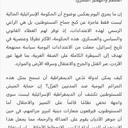
إن ما يجري اليوم يعكس بوضوح أن الحكومة الإسرائيلية الحالية
ليست فقط عاجزة عن كبح جماح المستوطنين، بل هي الراعي
الرسمي لهذه الاعتداءات، إذ توفر لهم الغطاء القانوني
والسياسي والعسكري. هذه الحكومة، الأكثر تطرفًا وعنصرية في
تاريخ إسرائيل، جعلت من الاعتداءات اليومية سياسة ممنهجة
تهدف إلى السيطرة الكاملة على الضفة الغربية، بما فيها غور
الأردن، عبر القتل والجرح والاعتقال وسرقة الأرض والموارد.
كيف يمكن لدولة تدّعي الديمقراطية أن تسمح بمثل هذه
الجرائم اليومية ضد المدنيين العزّل؟ إن حماية الجيش
للمستوطنين تكشف أن الديمقراطية الإسرائيلية ليست سوى
واجهة تخفي نظامًا قائماً على التمييز والاحتلال. أما
المستوطنون، فيرفعون شعارات دينية لتبرير جرائمهم، في حين
أن جوهر الأديان يقوم على العدالة والرحمة، مما يجعل هذا
الاستخدام للدين أداة لتكريس الانحطاط الأخلاقي. إن استغلال