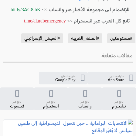
للإنضمام الى مجموعة الأخبار عبر واتساب >>
bit.ly/3AG8ibK
تابع كل العرب عبر انستجرام >>
t.me/alarabemergency
#مستوطنين
#الضفة_الغربية
#الجيش_الإسرائيلي
مقالات متعلقة
متواجد على
متواجد على
Google Play
App Store
تابع عبر
تابع عبر
تابع عبر
تابع عبر
تيليجرام
واتساب
انستجرام
فيسبوك