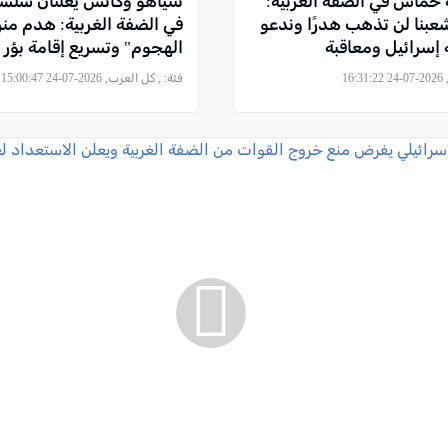
حماس في الضفة الغربية:
نتنياهو وكاتس يعلنان سلس
شعبنا لن تذهب هدرًا وندعو
في الضفة الغربية: هدم من
 إسرائيل ومعاقبة
الهجوم" وتسريع إقامة بؤر 
16
فئة:
, كل العرب, 2026-07-24 15:00:47