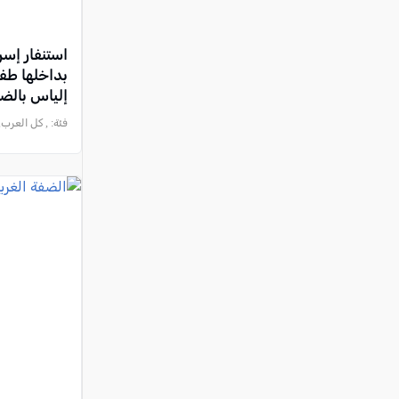
استنفار إسر
بداخلها طفلة
إلياس بالضف
فئة:
, كل العرب, 2026-08-03 :54:38