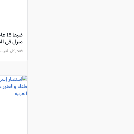
ضبط 
منزل في الط
فئة:
, كل العرب, 2026-08-05 :29:59