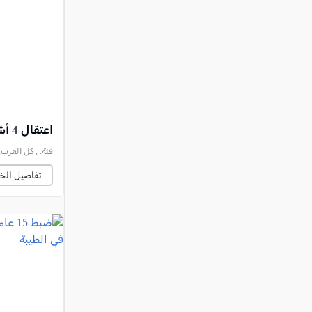
النقب
قرى المرج
عكا والمنطقة
كفرياسيف والقضاء
مدن الساحل
الجليل الاعلى
اعتقال 4 أشخاص من جلجولية والضفة الغربية بشبهة إساءة معاملة الحيوانات
المغار والقضاء
فئة:
, كل العرب, 2026-08-06 :08:29
الشاغور
تفاصيل الخب
الرامة والمنطقة
المثلث الجنوبي
منطقة الجولان