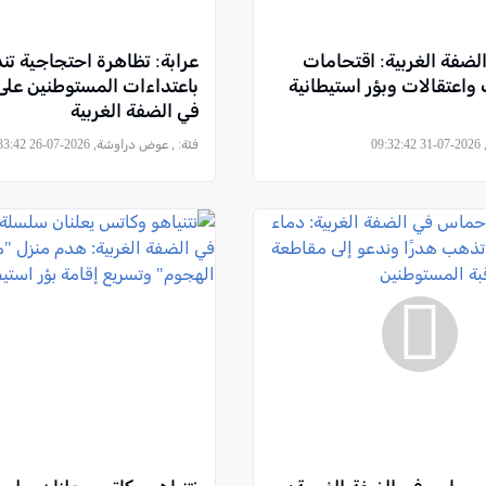
لضفة الغربية: اقتحامات
عرابة: تظاهرة احتجاجية تندي
واعتقالات وبؤر استيطانية
باعتداءات المستوطنين على
في الضفة الغربية
09
فئة:
, عوض دراوشة, 2026-07-26 21:33:42