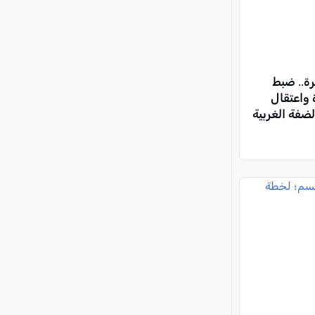
ة.. ضبط
واعتقال
ضفة الغربية