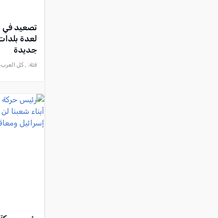
تصعيد في ا
لعدة بلدات 
جديدة
فئة:
, كل العرب, 2026-07-31 :32:42