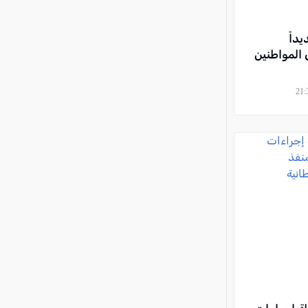
داً
 المواطنين