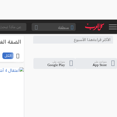
منطقة
الناصرة والقضاء
الأكثر قراءةهذا الأسبوع
الضفة الغر
القدس والقضاء
المثلث الشمالي
الكل
متواجد على
متواجد على
وادي عارة
Google Play
App Store
سخنين والمنطقة
حيفا والمنطقة
شفاعمرو والقضاء
الضفة الغربية
قطاع غزة