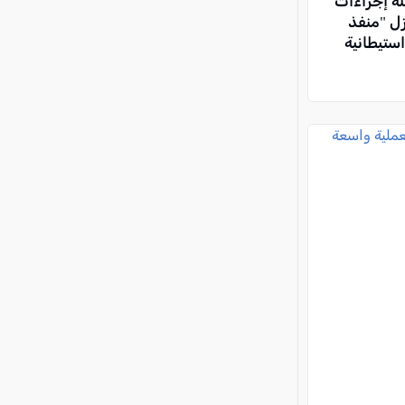
لة إجراءات
زل "منفذ
استيطانية