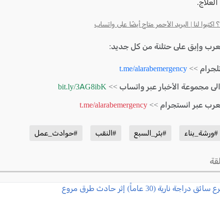
لعلاج.
كتبوا لنا | البريد الأحمر متاح أيضًا على واتساب
لعرب وإبق على حتلنة من كل جديد:
لجرام >>
t.me/alarabemergency
الى مجموعة الأخبار عبر واتساب >>
bit.ly/3AG8ibK
لعرب عبر انستجرام >>
t.me/alarabemergency
#ورشة_بناء
#بئر_السبع
#النقب
#حوادث_عمل
قة