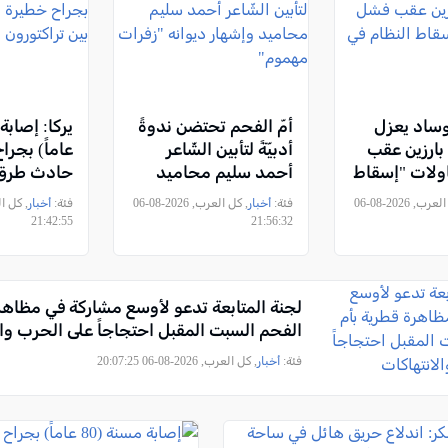
ساد يعزل
أمّ الفحم تحتضن ندوةً
ارزين عقب
أدبيّةً لتأبين الشّاعر
عاماً) بجرا
لات "إسقاط
أحمد سليم محاميد
حادث طرق 
إيران"
وإشهار ديوانه "زفرات
تراكتورون 
, كل العرب, 2026-08-06
فئة:
أخبار
, كل العرب, 2026-08-06
فئة:
أخبار
مهموم"
21:42:55
21:56:32
لجنة المتابعة تدعو لأوسع مشاركة في مظاهر
الفحم السبت المقبل احتجاجاً على الحرب وال
فئة:
أخبار
, كل العرب, 2026-08-06 20:07:25