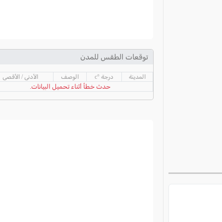
توقعات الطقس للمدن
المدينة
درجة °c
الوصف
الأدنى / الأقصى
حدث خطأ أثناء تحميل البيانات.