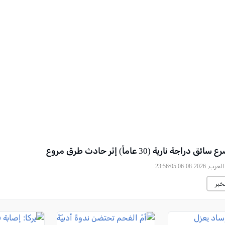
راجة نارية (30 عاماً) إثر حادث طرق مروع
2026-08-06 23:56:05
خبر