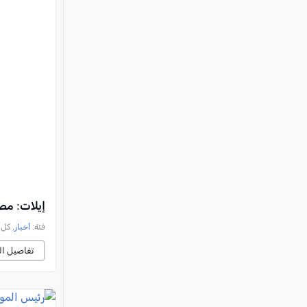
إيلات: مصرع سائق د
فئة:
أخبار
, كل العرب, 
تفاصيل ال