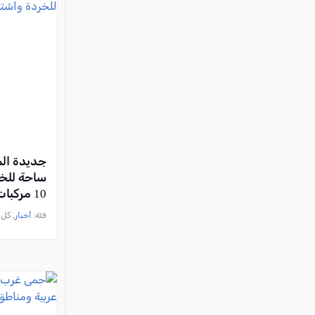
جديدة الم
ساحة للخر
10 مركبات
فئة:
أخبار
, كل العرب, 