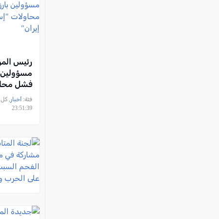
رئيس المو
مسؤولين ب
فشل محاو
النظام في 
فئة:
أخبار
23:51:39