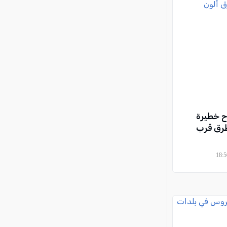
اً) بجراح خطيرة
 طرق قرب