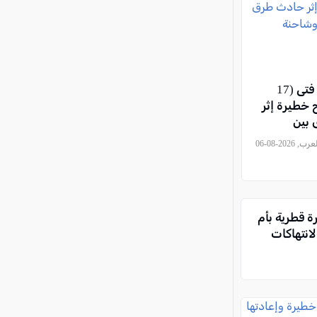
يركا: إصابة فتى (17
ح خطيرة إثر
بين
وشاحنة
, كل العرب, 2026-08-06
ة قطرية بأم
انتهاكات