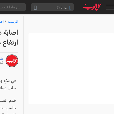
منطقة
الناصرة والقضاء
الرئيسية
اخب
القدس والقضاء
المثلث الشمالي
ارتفاع 
وادي عارة
سخنين والمنطقة
كل
حيفا والمنطقة
نُشر: /26
شفاعمرو والقضاء
الضفة الغربية
في بلاغ و
خلال عمله 
قطاع غزة
النقب
قرى المرج
بالمتوسطة