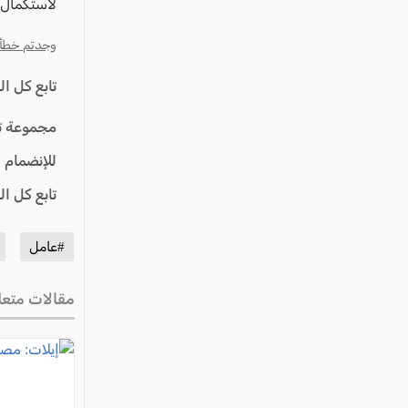
عكا والمنطقة
لاستكمال ا
كفرياسيف والقضاء
وجدتم خطأ؟ ا
مدن الساحل
تابع كل ا
الجليل الاعلى
مجموعة ت
المغار والقضاء
للإنضمام 
الشاغور
الرامة والمنطقة
تابع كل ا
المثلث الجنوبي
#عامل
منطقة الجولان
مقالات متعل