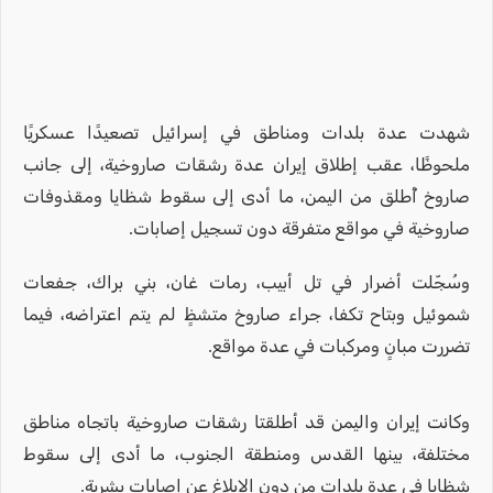
شهدت عدة بلدات ومناطق في إسرائيل تصعيدًا عسكريًا
ملحوظًا، عقب إطلاق إيران عدة رشقات صاروخية، إلى جانب
صاروخ أُطلق من اليمن، ما أدى إلى سقوط شظايا ومقذوفات
صاروخية في مواقع متفرقة دون تسجيل إصابات.
وسُجّلت أضرار في تل أبيب، رمات غان، بني براك، جفعات
شموئيل وبتاح تكفا، جراء صاروخ متشظٍ لم يتم اعتراضه، فيما
تضررت مبانٍ ومركبات في عدة مواقع.
وكانت إيران واليمن قد أطلقتا رشقات صاروخية باتجاه مناطق
مختلفة، بينها القدس ومنطقة الجنوب، ما أدى إلى سقوط
شظايا في عدة بلدات من دون الإبلاغ عن إصابات بشرية.