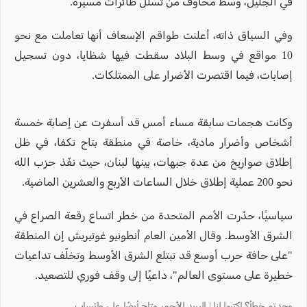
في الجليل، وسط مخاوف من تسلل طائرات مسيّرة.
وفي السياق ذاته، أعلنت طواقم الإسعاف أنها تعاملت مع نحو
10 مواقع في وسط البلاد سقطت فيها شظايا، دون تسجيل
إصابات، فيما اقتصرت الأضرار على الممتلكات.
وكانت هجمات سابقة مساء أمس قد أسفرت عن إصابة خمسة
أشخاص وأضرار مادية، خاصة في منطقة بتاح تكفا، في ظل
إطلاق صواريخ من عدة جبهات، بينها لبنان، حيث نفّذ حزب الله
نحو 200 عملية إطلاق خلال الساعات الأربع والعشرين الماضية.
سياسيًا، حذّرت الأمم المتحدة من خطر اتساع رقعة الصراع في
الشرق الأوسط. وقال الأمين العام أنطونيو غوتيريش إن المنطقة
"على حافة حرب أوسع قد تبتلع الشرق الأوسط وتخلّف تداعيات
خطيرة على مستوى العالم"، داعيًا إلى وقف فوري للتصعيد.
وجدتم خطأ؟ اكتبوا لنا | البريد الأحمر متاح أيضًا على واتساب