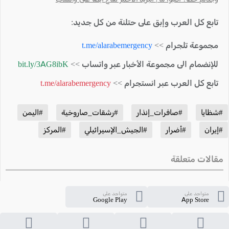
تابع كل العرب وإبق على حتلنة من كل جديد:
مجموعة تلجرام >>
t.me/alarabemergency
للإنضمام الى مجموعة الأخبار عبر واتساب >>
bit.ly/3AG8ibK
تابع كل العرب عبر انستجرام >>
t.me/alarabemergency
#شظايا
#صافرات_إنذار
#رشقات_صاروخية
#اليمن
#إيران
#أضرار
#الجيش_الإسيرائيلي
#المركز
مقالات متعلقة
متواجد على
متواجد على
Google Play
App Store