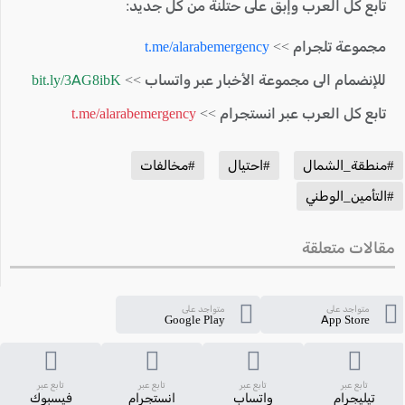
تابع كل العرب وإبق على حتلنة من كل جديد:
مجموعة تلجرام >>
t.me/alarabemergency
للإنضمام الى مجموعة الأخبار عبر واتساب >>
bit.ly/3AG8ibK
تابع كل العرب عبر انستجرام >>
t.me/alarabemergency
#منطقة_الشمال
#احتيال
#مخالفات
#التأمين_الوطني
مقالات متعلقة
متواجد على
متواجد على
Google Play
App Store
تابع عبر
تابع عبر
تابع عبر
تابع عبر
تيليجرام
واتساب
انستجرام
فيسبوك