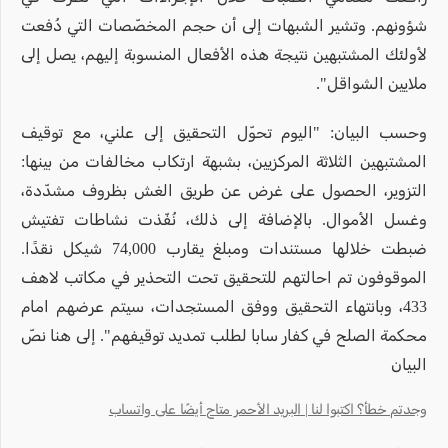
شؤونهم. وتشير الشبهات إلى أن حجم المخصّصات التي دُفعت
لأولئك المشتبهين نتيجة هذه الأفعال المنسوبة إليهم، يصل إلى
ملايين الشواقل".
وحسب البيان: "اليوم تحوّل التحقيق إلى علني، مع توقيف
المشتبهين الثلاثة المركزيين، بشبهة ارتكاب مخالفات من بينها:
التزوير، الحصول على غرض عن طريق الغش بظروف مشدّدة،
وغسل الأموال. بالإضافة إلى ذلك، نُفّذت نشاطات تفتيش
ضبطت خلالها مستندات ومبلغ يقارب 74,000 شيكل نقدًا.
الموقوفون تم احالتهم للتحقيق تحت التحذير في مكاتب لاهف
433، وبانتهاء التحقيق ووفق المستجدات، سيتم عرضهم امام
محكمة الصلح في كفار سابا لطلب تمديد توقيفهم". إلى هنا نصّ
البيان
وجدتم خطأ؟ اكتبوا لنا | البريد الأحمر متاح أيضًا على واتساب