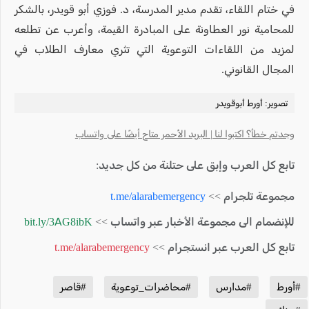
في ختام اللقاء، تقدم مدير المدرسة، د. فوزي أبو قويدر، بالشكر
للمحامية نور العطاونة على المبادرة القيمة، وأعرب عن تطلعه
لمزيد من اللقاءات التوعوية التي تثري معارف الطلاب في
المجال القانوني.
تصوير: أورط أبوقويدر
وجدتم خطأ؟ اكتبوا لنا | البريد الأحمر متاح أيضًا على واتساب
تابع كل العرب وإبق على حتلنة من كل جديد:
مجموعة تلجرام >>
t.me/alarabemergency
للإنضمام الى مجموعة الأخبار عبر واتساب >>
bit.ly/3AG8ibK
تابع كل العرب عبر انستجرام >>
t.me/alarabemergency
#أورط
#مدارس
#محاضرات_توعوية
#قاصر