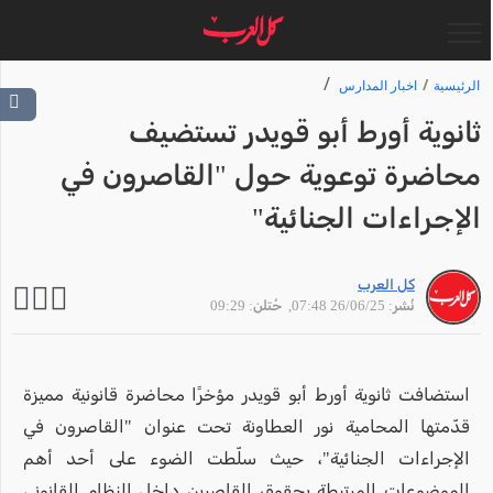
الرئيسية
اخبار المدارس
ثانوية أورط أبو قويدر تستضيف
محاضرة توعوية حول "القاصرون في
الإجراءات الجنائية"
كل العرب
نُشر: 26/06/25 07:48
, حُتلن: 09:29
استضافت ثانوية أورط أبو قويدر مؤخرًا محاضرة قانونية مميزة
قدّمتها المحامية نور العطاونة تحت عنوان "القاصرون في
الإجراءات الجنائية"، حيث سلّطت الضوء على أحد أهم
الموضوعات المرتبطة بحقوق القاصرين داخل النظام القانوني