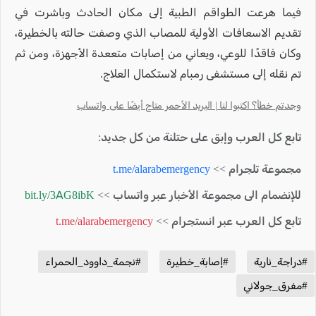
فيما هرعت الطواقم الطبية إلى مكان الحادث وباشرت في
تقديم الاسعافات الأولية للمصاب الذي وصفت حالته بالخطيرة،
وكان فاقدًا للوعي، ويعاني من إصابات متععدة الأجهزة، ومن ثم
تم نقله إلى مستشفى رمبام لاستكمال العلاج.
وجدتم خطأ؟ اكتبوا لنا | البريد الأحمر متاح أيضًا على واتساب
تابع كل العرب وإبق على حتلنة من كل جديد:
مجموعة تلجرام >>
t.me/alarabemergency
للإنضمام الى مجموعة الأخبار عبر واتساب >>
bit.ly/3AG8ibK
تابع كل العرب عبر انستجرام >>
t.me/alarabemergency
#دراجة_نارية
#إصابة_خطيرة
#نجمة_داوود_الحمراء
#مفرق_جولاني