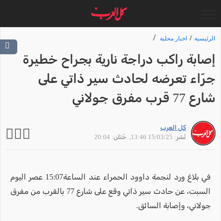
الرئيسية
اخبار محلية
إصابة راكب دراجة نارية بجراح خطيرة
جرّاء تعرضه لحادث سير ذاتي على
شارع 77 قرب مفرق جولاني
كل العرب
نُشر: 15/03/25 13:46
, حُتلن: 20:04
في بلاغ ورد لنجمة داوود الحمراء عند الساعة15:07 عصر اليوم
السبت، عن حادث سير ذاتي وقع على شارع 77 بالقرب من مفرق
جولاني، وإصابة السائق.