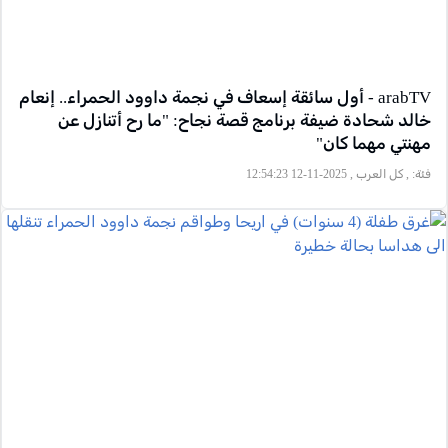
arabTV - أول سائقة إسعاف في نجمة داوود الحمراء.. إنعام
خالد شحادة ضيفة برنامج قصة نجاح: "ما رح أتنازل عن
مهنتي مهما كان"
فئة:
, كل العرب , 2025-11-12 12:54:23