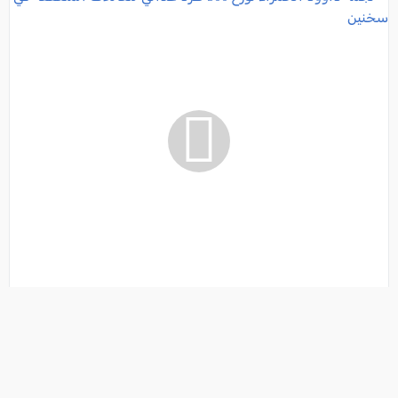
نجمة داوود الحمراء توزع 500 طرد غذائي للعائلات
المتعففة في سخنين
فئة:
أخبار
, علاء بدارنة- مراسل موقع العرب وصحيفة كل العرب , 2021-05-02
13:55:58