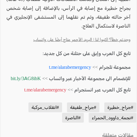
بجراح خطيرة مع إصابة في الرأس، بالإضافة إلى إصابة شخص
آخر حالته طفيفة، وثم تم نقلهما إلى المستشفى الإنجليزي في
الناصرة لاستكمال العلاج.
وجدتم خطأ؟ اكتبوا لنا | البريد الأحمر متاح أيضًا على واتساب
تابع كل العرب وإبق على حتلنة من كل جديد:
مجموعة تلجرام >>
t.me/alarabemergency
للإنضمام الى مجموعة الأخبار عبر واتساب >>
bit.ly/3AG8ibK
تابع كل العرب عبر انستجرام >>
t.me/alarabemergency
#جراح_خطيرة
#جراح_طفيفة
#انقلاب_مركبة
#نجمة_داوود_الحمراء
#الناصرة
مقالات متعلقة