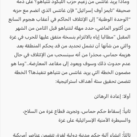
وماذا يريد غانتس من زعيم حزب الليكود نتنياهو؟ على ذمة
صحيفة "تايمز أوف إسرائيل" فإن غانتس الذي انضم مع حزبه
“الوحدة الوطنية” إلى الإئتلاف الحاكم في أعقاب هجوم السابع
من أكتوبر الماضي، حدد مهلة لنتنياهو قبل الثامن من الشهر
المقبل "مطالبا إياه بالالتزام بنسخة متفق عليها للحرب في غزة
والتي من شأنها أن تشمل تحديد من قد يحكم المنطقة بعد
هزيمة حماس، محذرا من أنه سينسحب من الإئتلاف في حال
عدم حدوث ذلك وسوف ويعود إلى مقاعد المعارضة.."وما هو
مضمون الخطة التي يريد غانتس من نتنياهو تنفيذها؟ الخطة
تتضمن تحقيق ستة أهداف استراتيجية:
أولا: إعادة الرهائن
ثانياً: إسقاط حكم حماس، وتجريد قطاع غزة من السلاح،
والسيطرة الأمنية الإسرائيلية على غزة
ثالثاً: إنشاء آلية حكم مدنية دولية لغزة، تتضمن عناصر أمريكية