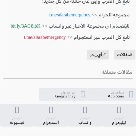
تابع كل العرب وإبق على حتلنة من كل جديد:
مجموعة تلجرام >>
t.me/alarabemergency
للإنضمام الى مجموعة الأخبار عبر واتساب >>
bit.ly/3AG8ibK
تابع كل العرب عبر انستجرام >>
t.me/alarabemergency
#مقالات
#رأي_حر
مقالات متعلقة
متواجد على
متواجد على
Google Play
App Store
تابع عبر
تابع عبر
تابع عبر
تابع عبر
تيليجرام
واتساب
انستجرام
فيسبوك