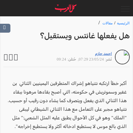
الرئيسية
مقالات
هل يفعلها غانتس ويستقيل؟
احمد حازم
نُشر: 23/05/24 07:29
, حُتلن: 09:24
أكبر خطأ ارتكبه نتنياهو إشراك المتطرفين اليمينيين الثنائي بن
غفير وسموتريش في حكومته، التي أصبح بقاءها مرهونا ببقاء
هذا الثنائي الذي يفعل ويتصرف كما يشاء دون رقيب أو حسيب.
نتنياهو مجبر على التعامل مع هذا الثنائي الشيطاني ليبقى
"الملك" وهو في كل الأحوال يطبق عليه المثل الشعبي:" مثل
الذي بالع موس لا يستطيع ادخاله أكثر ولا يستطيع إخراجه".