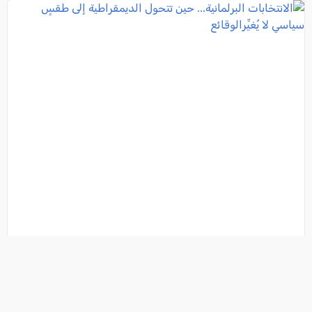
الانتخابات البرلمانية... حين تتحول الديمقراطية إلى طقسٍ
سياسي لا يُغيِّرالوقائع
فئة:
رأي حر
, مرعي حيادري, 2026-08-07 09:52:58