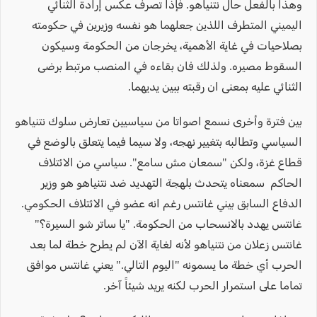
وهذا بالفعل حال نتنياهو. فإذا تصرف عكس إرادة الثنائي
اليميني المتطرف اللذين جعلهما هو نفسه وزيرين في حكومته
بصلاحيات في غاية الأهمية، يخرجان من الحكومة وسيكون
السقوط مصيره. ولذلك فان بقاءه في المنصب مرتبط برضى
الثنائي عليه بمعنى ان رقبته ببين يديهما.
بين فترة وأخرى نسمع اصواتا من سياسيين تعارض سلوك نتنياهو
السياسي وتطالبه بتغيير نهجه، ولا سيما فيما يتعلق بالوضع في
قطاع غزة، ولكن "سمعان مش سامع". سياسي من الائتلاف
الحاكم سمعناه يتحدث بلهجة التهديد ضد نتنياهو هو وزير
الدفاع السابق بيني غانتس رغم انه عضو في الائتلاف الحكومي.
غانتس يهدد بالانسحاب من الحكومة. "يا ساتر شو السيرة؟"
غانتس زعلان من نتنياهو لأنه لغاية الآن لم يطرح خطة لما بعد
الحرب أي خطة ما يسمونه "اليوم التالي." يعني غانتس موافق
تماما على استمرار الحرب لكنه يريد شيئاً آخر.