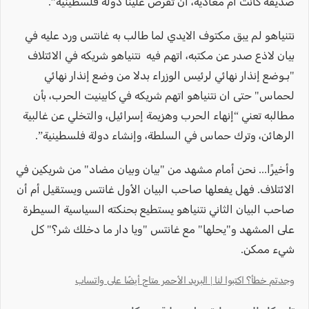
صديقة كانت أم معادية، أن تفرض علينا دولة فلسطينية”.
نتنياهو لم يبق مكتوف الايدي لما طالب به غانتس ورد عليه في
بيان لاذع صدر عن مكتبه، اتهم فيه نتنياهو شريكه في الائتلاف
"بـوضع إنذار نهائي لرئيس الوزراء بدلا من وضع إنذار نهائي
لحماس" حتى ان نتنياهو اتهم شريكه في كابينيت الحرب، بأن
مطالبه تعني “إنهاء الحرب وهزيمة إسرائيل، والتخلي عن غالبية
الرهائن، وترك حماس في السلطة، وإنشاء دولة فلسطينية”.
وأخيرًا... نحن أمام مشهد من "بيان وبيان مضاد" من شريكين في
الائتلاف. فهل يفعلها صاحب البيان الأول غانتس ويستقيل أم أن
صاحب البيان الثاني نتنياهو يستطيع بحنكته السياسية السيطرة
على المشهد و"يحلها" مع غانتس "ويا دار ما دخلك شر؟" كل
شيء ممكن.
وجدتم خطأ؟ اكتبوا لنا | البريد الأحمر متاح أيضًا على واتساب