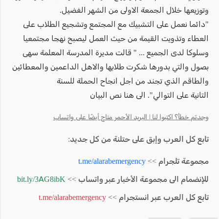
وتوزيعها خلال الجمعة الاولى من الشهر الفضيل.
"دائما نعمل على التشبيك مع المجتمع وتشجيع الطلاب على
العطاء وتذويت القيمة من حيث العمل ليصبح نهجا مجتمعيا
وسلوكا لدى الجميع ... " قالت مديرة المدرسة المعلمة سهى
بصول والتي بدورها شكرت طلابها والاهل الداعمين والمعطائين
والطاقم الذي تجند من اجل انجاح الحملة للسنة
التانية على التوالي". الى هنا نص البيان
وجدتم خطأ؟ اكتبوا لنا | البريد الأحمر متاح أيضًا على واتساب
تابع كل العرب وإبق على حتلنة من كل جديد:
مجموعة تلجرام >>
t.me/alarabemergency
للإنضمام الى مجموعة الأخبار عبر واتساب >>
bit.ly/3AG8ibK
تابع كل العرب عبر انستجرام >>
t.me/alarabemergency