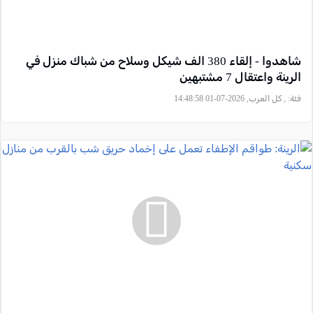
شاهدوا - إلقاء 380 الف شيكل وسلاح من شباك منزل في
الرينة واعتقال 7 مشتبهين
فئة:
, كل العرب, 2026-07-01 14:48:58