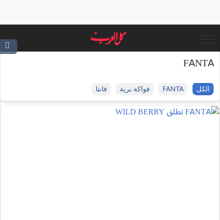
FANTA
الكل
FANTA
فواكة برية
فانتا