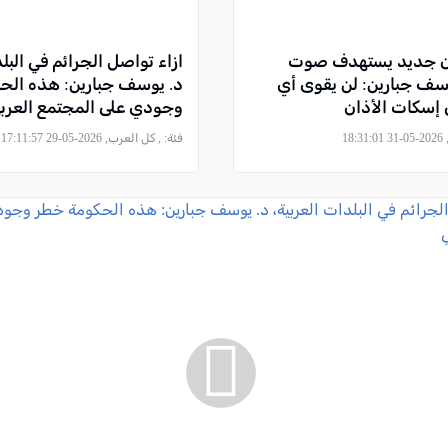
ون جديد يستهدف صوت
ازاء تواصل الجرائم في البلد
وسف جبارين: لن يقوى أي
د. يوسف جبارين: هذه الح
إسكات الأذان
وجودي على المجتمع العرب
18
فئة:
, كل العرب, 2026-05-29 17:11:57