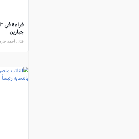
قراءة في "
جبارين
فئة:
, أحمد حازم, 2026-05-23 5:32