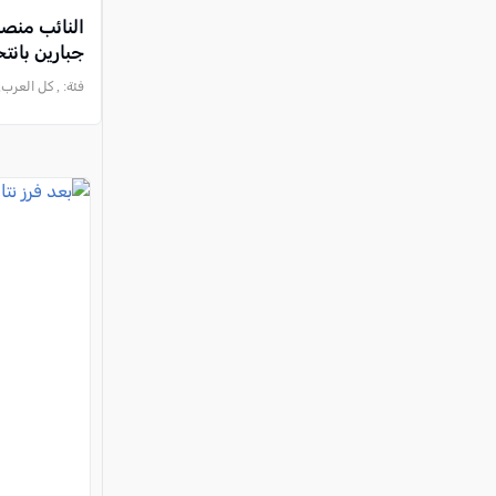
النائب منص
جبارين بانتخ
فئة:
, كل العرب, 2026-05-16 :49:33