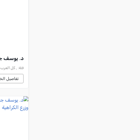
النقب
قرى المرج
عكا والمنطقة
كفرياسيف والقضاء
مدن الساحل
الجليل الاعلى
د. يوسف جب
المغار والقضاء
فئة:
, كل العرب, 2026-06-28 :49:44
الشاغور
تفاصيل الخب
الرامة والمنطقة
المثلث الجنوبي
منطقة الجولان