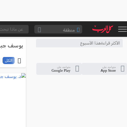
منطقة
الناصرة والقضاء
الأكثر قراءةهذا الأسبوع
يوسف جبار
القدس والقضاء
المثلث الشمالي
الكل
متواجد على
متواجد على
وادي عارة
Google Play
App Store
سخنين والمنطقة
حيفا والمنطقة
شفاعمرو والقضاء
الضفة الغربية
قطاع غزة