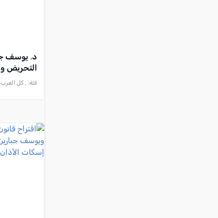
د. يوسف جب
التحريض وزر
فئة:
, كل العرب, 2026-06-27 :36:49