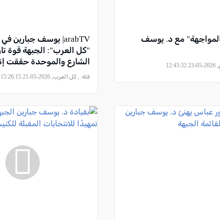
المواجهة" مع د. يوسف
arabTV| يوسف جبارين 
"كل العرب": الجبهة قوة تا
الشارع والموحدة حققت إن
12:4
محدودة بالائتلاف ومقدور 
فئة:
, كل العرب, 2026-05-21 15:26:15
دون الدخول فيه… احتمال
قائمتين فقط قائم حال قرر
خوض الانتخابات بمفردها.