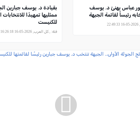
ور عباس يهنئ د. يوسف
بقيادة د. يوسف جبارين ال
ابه رئيساً لقائمة الجبهة
ممثليها تمهيدًا للانتخابات ا
للكنيست
22
فئة:
, كل العرب, 2026-05-16 16:26:18