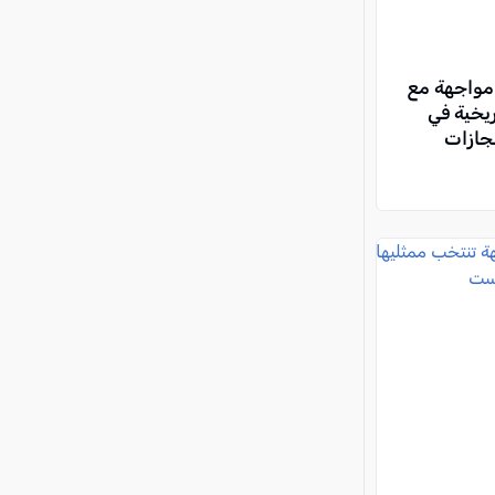
في مواجهة مع
ريخية في
جازات
عليها من
 تشكيل
ت الموحدة