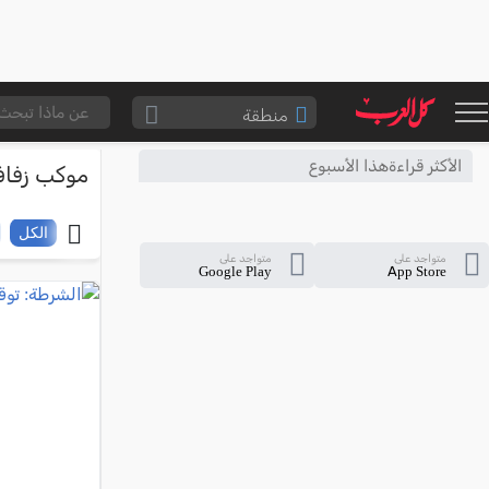
منطقة
الناصرة والقضاء
الأكثر قراءةهذا الأسبوع
موكب زفا
القدس والقضاء
المثلث الشمالي
الكل
متواجد على
متواجد على
وادي عارة
Google Play
App Store
سخنين والمنطقة
حيفا والمنطقة
شفاعمرو والقضاء
الضفة الغربية
قطاع غزة