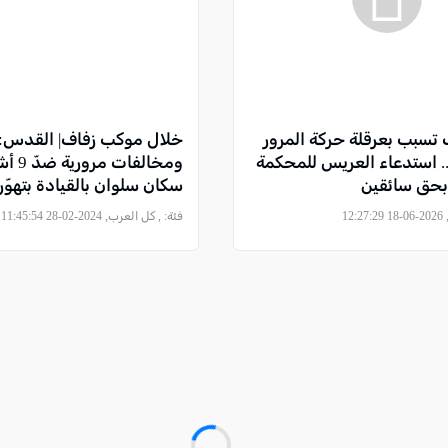
تسبب بعرقلة حركة المرور
خلال موكب زفاف| القدس: لو
 استدعاء العريس للمحكمة
ومخالفا
بحق سائقين
سكان سلوان بالقيادة بتهوّ
مستخدمي الطريق للخطر
12
فئة:
, كل العرب, 2024-02-28 11:45:54