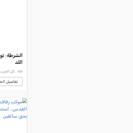
النقب
قرى المرج
عكا والمنطقة
كفرياسيف والقضاء
مدن الساحل
الجليل الاعلى
الشرطة: تو
اللد
المغار والقضاء
فئة:
, كل العرب, 2026-07-03 :13:19
الشاغور
تفاصيل الخب
الرامة والمنطقة
المثلث الجنوبي
منطقة الجولان