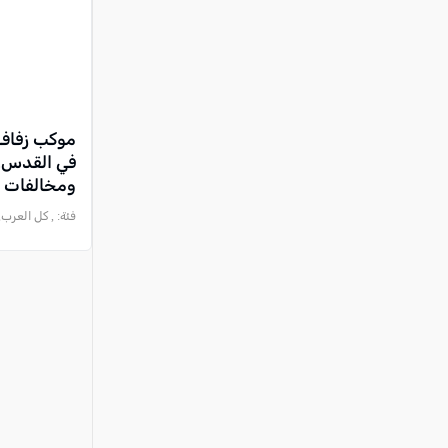
موكب زفاف 
في القدس..
ومخالفات 
فئة:
, كل العرب, 2026-06-18 :27:29