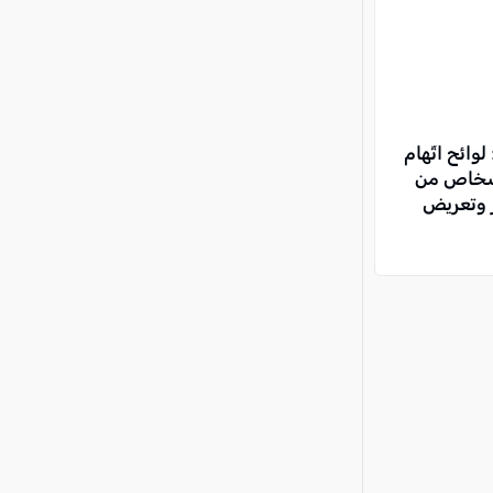
ائح اتّهام
ت مرورية ضدّ 9 أشخاص من
ر وتعريض