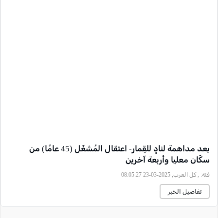
بعد مداهمة لنادٍ للقِمار- اعتقال المُشغّل (45 عامًا) من
سكّان معليا وأربعة آخرين
فئة:
, كل العرب, 2025-03-23 08:05:27
تفاصيل الخبر