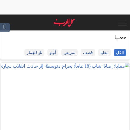
معليا
الكل
معليا
قصف
تمريض
أونو
نادٍ للقِمار