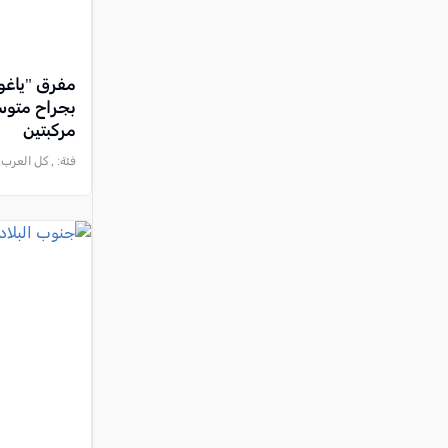
بجراح متوس
مركبتين
فئة:
, كل العرب, 2026-06-21 :48:47