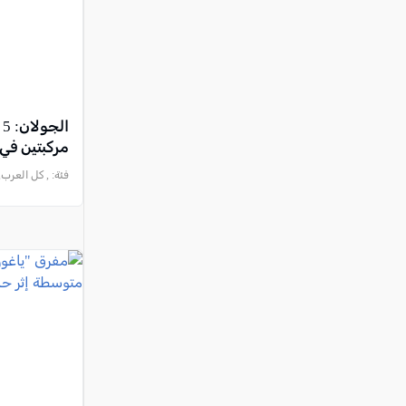
ا
مركبتين ف
فئة:
, كل العرب, 2026-07-18 :08:31