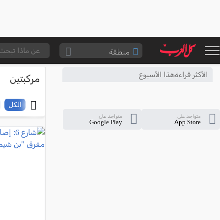
منطقة
الناصرة والقضاء
الأكثر قراءةهذا الأسبوع
مركبتين
القدس والقضاء
المثلث الشمالي
الكل
متواجد على
متواجد على
وادي عارة
Google Play
App Store
سخنين والمنطقة
حيفا والمنطقة
شفاعمرو والقضاء
الضفة الغربية
قطاع غزة