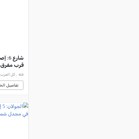
النقب
قرى المرج
عكا والمنطقة
كفرياسيف والقضاء
مدن الساحل
الجليل الاعلى
قرب مفرق 
المغار والقضاء
فئة:
, كل العرب, 2026-07-30 :30:11
الشاغور
تفاصيل الخب
الرامة والمنطقة
المثلث الجنوبي
منطقة الجولان