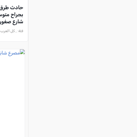
حادث طرق ف
بجراح متوس
شارع صفوري
فئة:
, كل العرب, 2026-03-19 :40:06