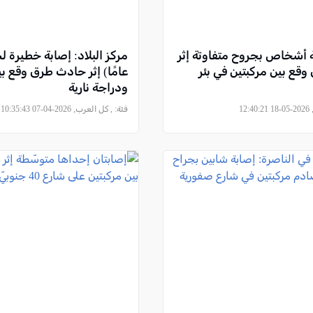
 أشخاص بجروح متفاوتة إثر
قع بين مركبتين في بئر
عامًا) إثر حادث طرق وقع بي
ودراجة نارية
12
فئة:
, كل العرب, 2026-04-07 10:35:43