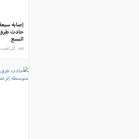
إصابة سبعة
حادث طرق و
السبع
فئة:
, كل العرب, 2026-05-18 :40:21