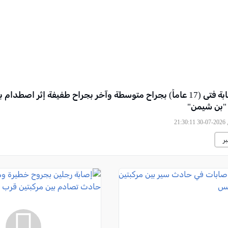
شارع 6: إصابة فتى (17 عاماً) بجراح متوسطة وآخر بجراح طفيفة إثر اصطدا
"بن شيمن"
21
ر