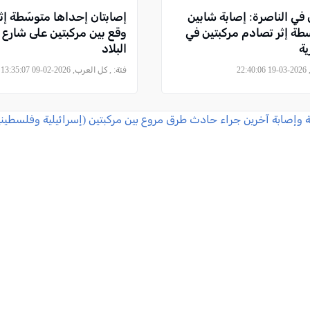
ي الناصرة: إصابة شابين
إصابتان إحداها متوسّطة إ
طة إثر تصادم مركبتين في
ة
البلاد
22
فئة:
, كل العرب, 2026-02-09 13:35:07