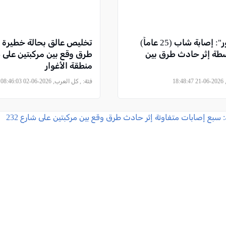
مفرق "ياغور": إصابة شاب (25 عاماً)
تخليص عالق بحالة خطيرة
طة إثر حادث طرق بين
منطقة الأغوار
18
فئة:
, كل العرب, 2026-06-02 08:46:03