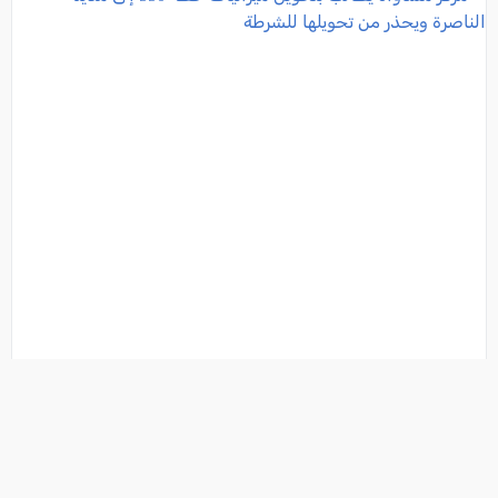
مركز مساواة يطالب بتحويل ميزانيات خطة 550 إلى مدينة
الناصرة ويحذر من تحويلها للشرطة
فئة:
أخبار
, كل العرب , 2025-11-06 12:06:23