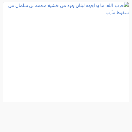
حزب الله: ما يواجهه لبنان جزء من خشية محمد بن
سلمان من سقوط مأرب
فئة:
أخبار
, موقع العرب وصحيفة كل العرب - الناصرة (تصوير: REUTERS), 2021-