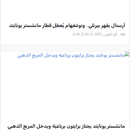
أرسنال يقهر بيرنلي.. ونوتنغهام يُعطل قطار مانشستر يونايتد
فئة:
, كل العرب, 2025-11-01 21:01:32
مانشستر يونايتد يجتاز برايتون برباعية ويدخل المربع الذهبي