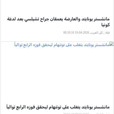
مانشستر يونايتد والعارضة يعمقان جراح تشيلسي بعد لدغة
كونيا
فئة:
, كل العرب, 2026-04-19 00:10:18
مانشستر يونايتد يتغلب على توتنهام ليحقق فوزه الرابع توالياً