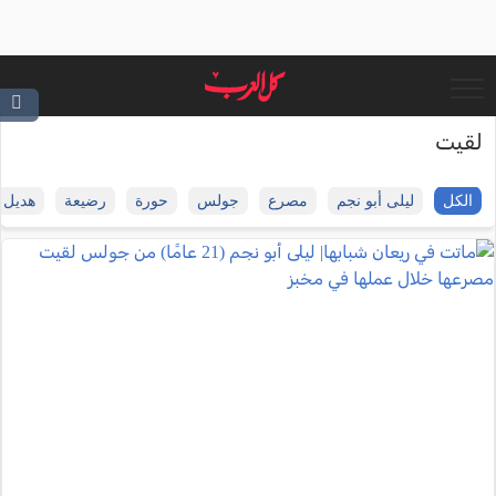
لقيت
الكل
ليلى أبو نجم
مصرع
جولس
حورة
رضيعة
هديل ج