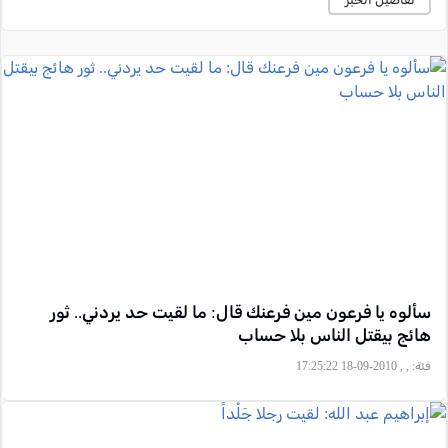
سألوه يا فرعون مين فرعنك قال: ما لقيت حد يردني.. ثور
هائج بيقتل الناس بلا حساب
فئة:
, , 2010-09-18 17:25:22