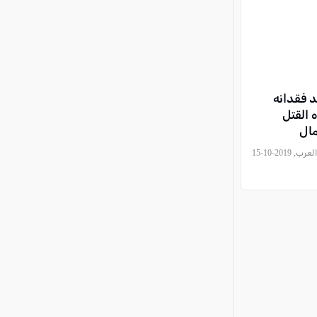
د فقدانه
 القتل
مال
, منى عرموش - مراسلة موقع كل العرب, 2019-10-15