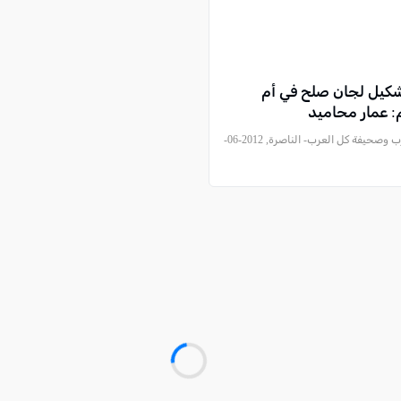
تشكيل لجان صلح في أم
: عمار محاميد
, موقع العرب وصحيفة كل العرب- الناصرة, 2012-06-