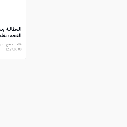
المطالبة ب
الفحم/ بقلم
فئة:
08 12:27:03