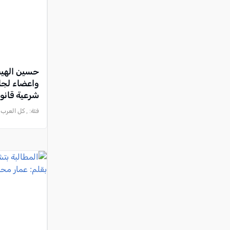
حسين الهي
واعضاء لجا
شرعية قانون
فئة:
, كل العرب - الناصرة 