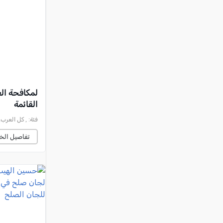
النقب
قرى المرج
عكا والمنطقة
كفرياسيف والقضاء
مدن الساحل
الجليل الاعلى
لمكافحة الع
القائمة
المغار والقضاء
فئة:
, كل العرب, 2026-04-15 :38:43
الشاغور
تفاصيل الخب
الرامة والمنطقة
المثلث الجنوبي
منطقة الجولان