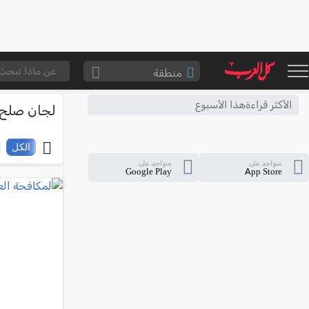
منطقة
الناصرة والقضاء
الأكثر قراءةهذا الأسبوع
لجان صلح
القدس والقضاء
المثلث الشمالي
الكل
متواجد على
متواجد على
وادي عارة
Google Play
App Store
سخنين والمنطقة
حيفا والمنطقة
شفاعمرو والقضاء
الضفة الغربية
قطاع غزة