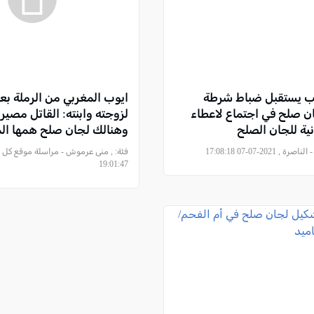
ب يستقبل ضباط شرطة
ايوب المغربي من الرملة بع
ن صلح في اجتماع لاعطاء
لزوجته وابنته: القاتل مصيره
ية للجان الصلح
وهنالك لجان صلح همها ال
, 2021-07-07 17:08:18
فئة:
19:01:47