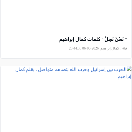
" نَحْنُ نُجِلُّ " كلمات كمال إبراهيم
فئة:
, كمال إبراهيم, 2026-06-06 23:44:33