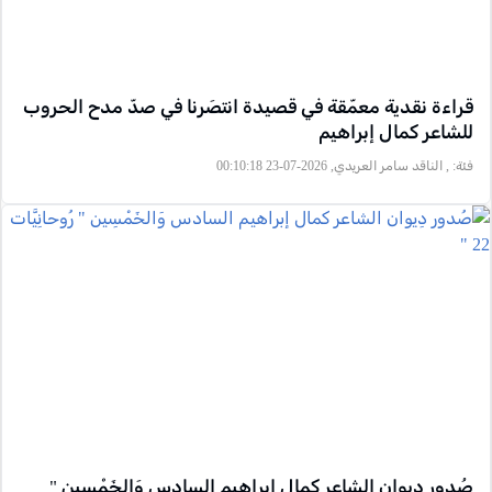
قراءة نقدية معمّقة في قصيدة انتصَرنا في صدّ مدح الحروب
للشاعر كمال إبراهيم
فئة:
, الناقد سامر العريدي, 2026-07-23 00:10:18
صُدور دِيوان الشاعر كمال إبراهيم السادس وَالخَمْسِين "