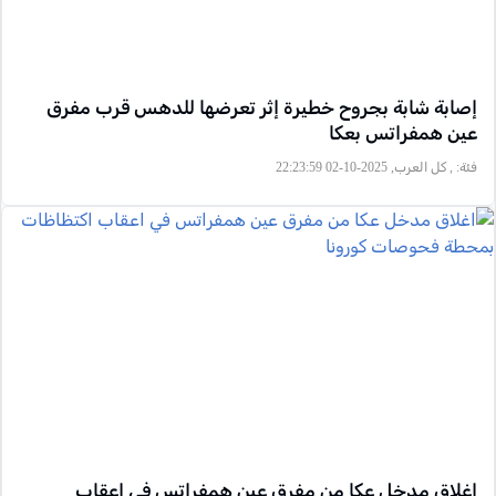
إصابة شابة بجروح خطيرة إثر تعرضها للدهس قرب مفرق
عين همفراتس بعكا
فئة:
, كل العرب, 2025-10-02 22:23:59
اغلاق مدخل عكا من مفرق عين همفراتس في اعقاب