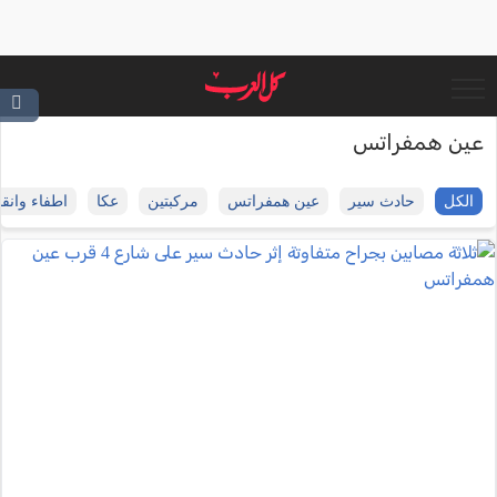
عين همفراتس
الكل
حادث سير
عين همفراتس
مركبتين
عكا
اطفاء وانقا