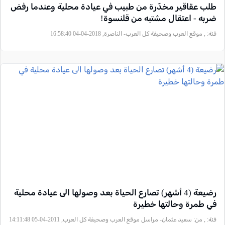
طلب عقاقير مخدّرة من طبيب في عيادة محلية وعندما رفض
ضربه - اعتقال مشتبه من قلنسوة!
فئة:
, موقع العرب وصحيفة كل العرب- الناصرة, 2018-04-04 16:58:40
رضيعة (4 أشهر) تصارع الحياة بعد وصولها الى عيادة محلية
في طمرة وحالتها خطيرة
فئة:
, من: سعيد عثمان- مراسل موقع العرب وصحيفة كل العرب, 2011-04-05 14:11:48