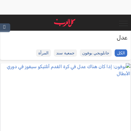
عدل
الكل
جانلويجي بوفون
جمعية سند
المرأة