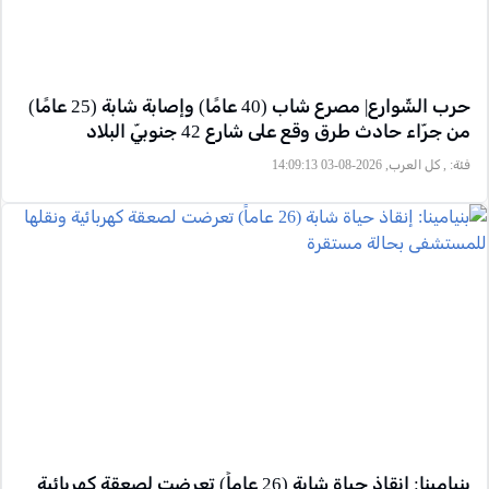
حرب الشّوارع| مصرع شاب (40 عامًا) وإصابة شابة (25 عامًا)
من جرّاء حادث طرق وقع على شارع 42 جنوبيّ البلاد
فئة:
, كل العرب, 2026-08-03 14:09:13
بنيامينا: إنقاذ حياة شابة (26 عاماً) تعرضت لصعقة كهربائية