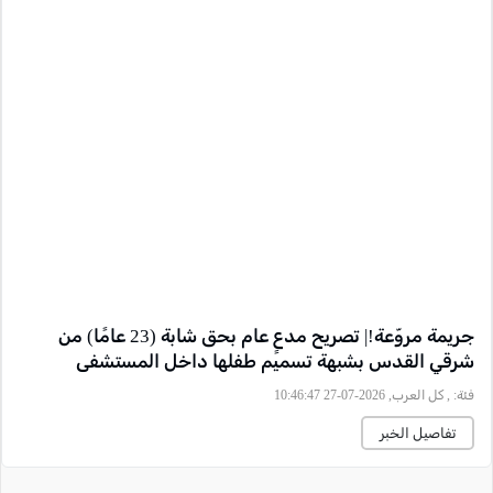
جريمة مروّعة!| تصريح مدعٍ عام بحق شابة (23 عامًا) من
شرقي القدس بشبهة تسميم طفلها داخل المستشفى
فئة:
, كل العرب, 2026-07-27 10:46:47
تفاصيل الخبر