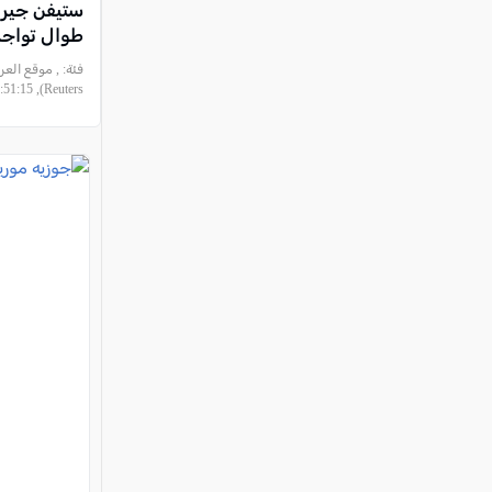
ستيفن جيرا
طوال تواجد
فئة:
, موقع العر
Reuters), 2015-05-11 07:51:15