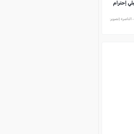
لي إحترام
الناصرة (تصوير: