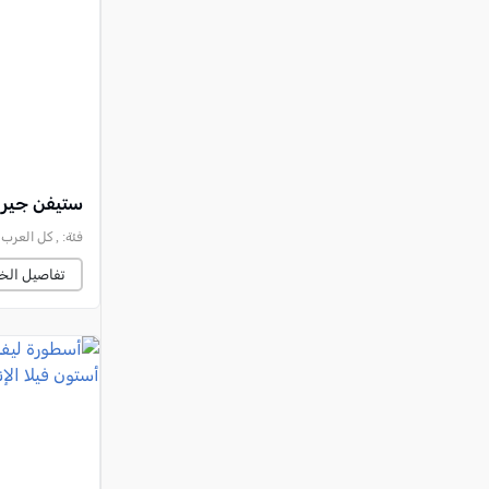
النقب
قرى المرج
عكا والمنطقة
كفرياسيف والقضاء
مدن الساحل
الجليل الاعلى
ستيفن جيرا
المغار والقضاء
فئة:
, كل العرب - الناصرة (ت
الشاغور
تفاصيل الخب
الرامة والمنطقة
المثلث الجنوبي
منطقة الجولان