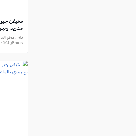
ستيفن جيرار
مدريد وبيني
فئة:
, موقع العر
Reuters), 2015-11-26 15:46:05