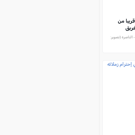
ريبا من
ريق
الناصرة (تصوير: