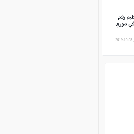
يم رقم
في دوري
, حجاج رحال (تصوير: REUTERS), 2019-10-03