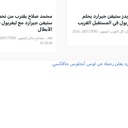
يدز ستيفن جيرارد يحلم
محمد صلاح يقترب من تحط
ربول في المستقبل القريب
ستيفن جيرارد مع ليفربول 
الأبطال
, حجاج رحال- كل العرب (تصوير: REUTERS), 2020-
فئة:
03:39:04