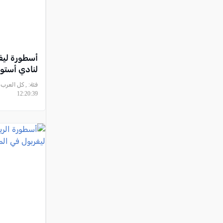
أسطورة ليفر
لنادي أستون
فئة:
12:20:39