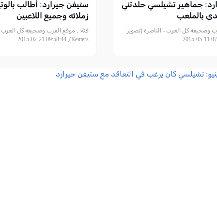
رد: جماهير تشيلسي جلدتني
ستيفن جيرارد: أطالب بالوتي
ي بالملعب
زملائه وجميع اللاعبين
ب وصحيفة كل العرب - الناصرة (تصوير:
فئة:
, موقع العرب وصحيفة كل العرب - 
Reuters), 2015-02-21 09:58:44