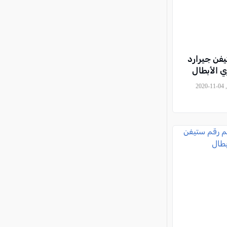
فن جيرارد
ي الأبطال
, حجاج رحال (تصوير: REUTERS), 2020-11-04