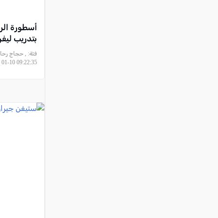
أسطورة الر
بتدريب ليف
فئة:
01-10 09:22:35