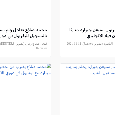
بول ستيفن جيرارد مدربًا
محمد صلاح يعادل رقم ستي
 فيلا الإنجليزي
بالتسجيل لليفربول في دور
, كل العرب - الناصرة (تصوير: Reuters), 2021-11-11
فئة:
02:32:26