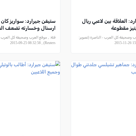
د: العلاقة بين لاعبي ريال
ستيفن جيرارد: سواريز كان ق
تيز مقطوعة
ارسنال وخسارته تضعف الف
ب وصحيفة كل العرب - الناصرة (تصوير:
فئة:
, موقع العرب وصحيفة كل العرب - 
Reuters) , 2015-09-25 08:32:58