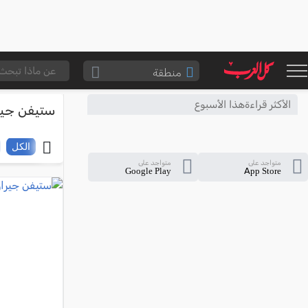
منطقة
الناصرة والقضاء
الأكثر قراءةهذا الأسبوع
ستيفن جير
القدس والقضاء
المثلث الشمالي
الكل
متواجد على
متواجد على
وادي عارة
Google Play
App Store
سخنين والمنطقة
حيفا والمنطقة
شفاعمرو والقضاء
الضفة الغربية
قطاع غزة