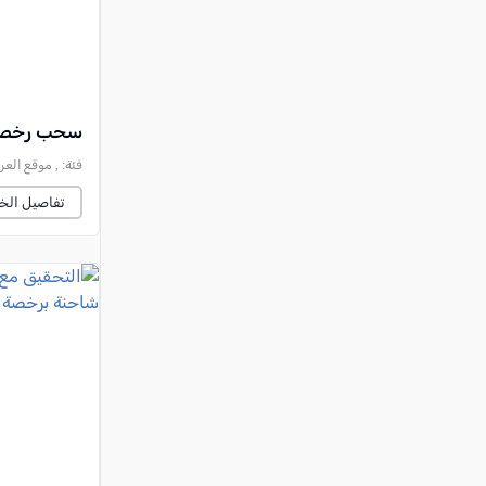
سحب رخصة سياقة شاب (20 عامً
فئة:
, موقع العرب وصح
تفاصيل الخب