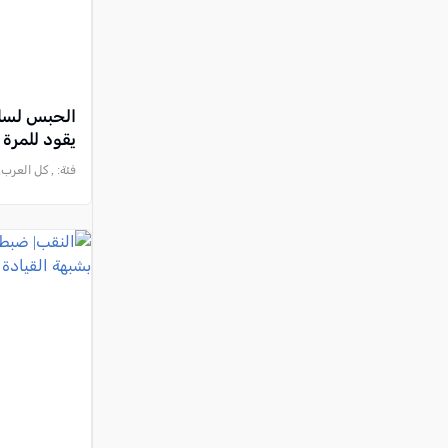
الحبس لسائ
يقود للمرة
فئة:
, كل العرب, 2024-01-30 :17:43