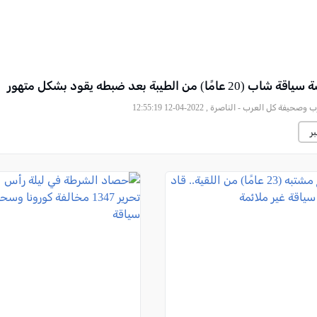
ا) من الطيبة بعد ضبطه يقود بشكل متهور
يفة كل العرب - الناصرة , 2022-04-12 12:55:19
ر