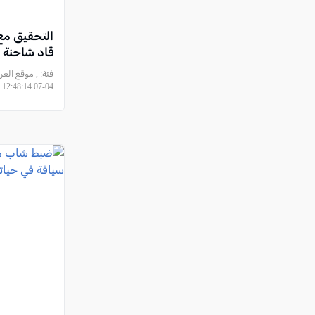
قاد شاحنة 
فئة:
04-07 12:48:14