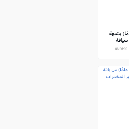
 اعتقال شاب (18 عامًا) بشبهة
 سياقة