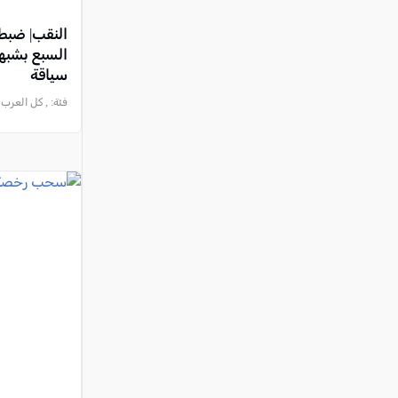
السبع بشبه
سياقة
فئة:
, كل العرب - الناصرة 