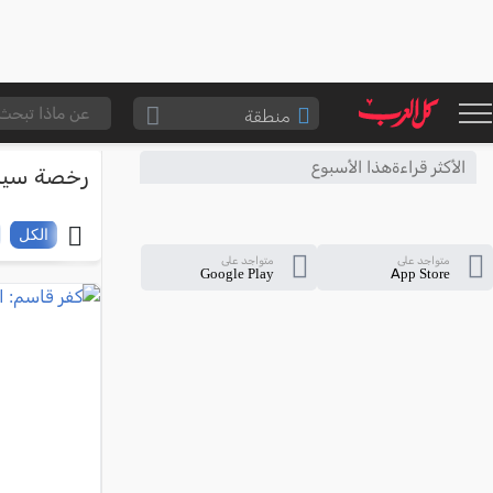
منطقة
الناصرة والقضاء
الأكثر قراءةهذا الأسبوع
رخصة سيا
القدس والقضاء
المثلث الشمالي
الكل
متواجد على
متواجد على
وادي عارة
Google Play
App Store
سخنين والمنطقة
حيفا والمنطقة
شفاعمرو والقضاء
الضفة الغربية
قطاع غزة