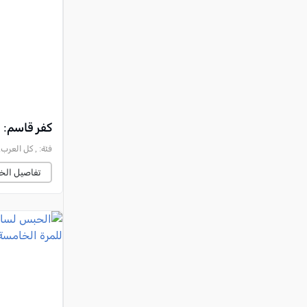
النقب
قرى المرج
عكا والمنطقة
كفرياسيف والقضاء
مدن الساحل
الجليل الاعلى
كفر قاسم: اعتقال شاب (31 عامًا) بش
المغار والقضاء
فئة:
, كل العرب, 2024-05-01 :15:39
الشاغور
تفاصيل الخب
الرامة والمنطقة
المثلث الجنوبي
منطقة الجولان