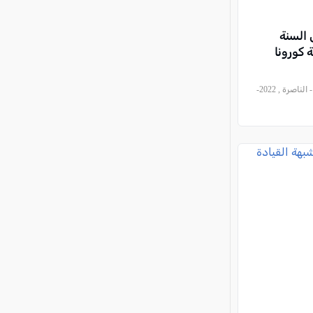
 السنة
1347 مخالفة كورونا
, موقع العرب وصحيفة كل العرب - الناصرة , 2022-