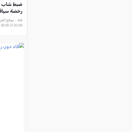
ضبط شاب م
رخصة سياقة
فئة:
09-03 00:08:35