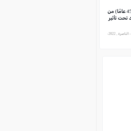
سحب رخصة سياقة رجل (45 عامًا) من
 تحت تأثير
, موقع العرب وصحيفة كل العرب - الناصرة , 2022-