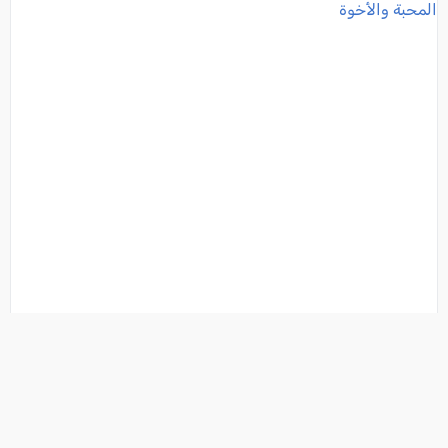
عقد راية صلح في اللد بين عائلتي أبو حمد وعسيوي بأجواء
من المحبة والأخوة
فئة:
أخبار
, من: منى عرموش - مراسلة موقع العرب وصحيفة كل العرب, 2018-04-21
15:28:33