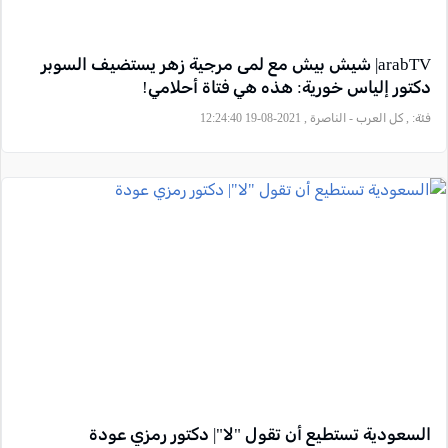
arabTV| شيش بيش مع لمى مرجية زهر يستضيف السوبر
دكتور إلياس خورية: هذه هي فتاة أحلامي!
فئة:
, كل العرب - الناصرة , 2021-08-19 12:24:40
السعودية تستطيع أن تقول "لا"| دكتور رمزي عودة