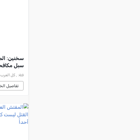
النقب
قرى المرج
عكا والمنطقة
كفرياسيف والقضاء
مدن الساحل
الجليل الاعلى
سخنين: المف
سبل مكافحة
المغار والقضاء
فئة:
, كل العرب, 2026-07-12 :47:15
الشاغور
تفاصيل الخب
الرامة والمنطقة
المثلث الجنوبي
منطقة الجولان