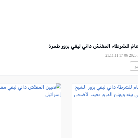
امّ للشّرطة، المفتّش داني ليفي يزور طمرة
21
ر