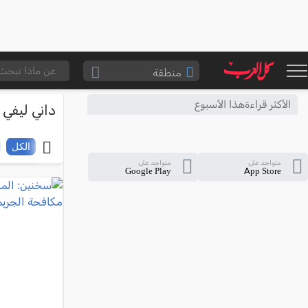
منطقة
الناصرة والقضاء
الأكثر قراءةهذا الأسبوع
داني ليفي
القدس والقضاء
المثلث الشمالي
الكل
متواجد على
متواجد على
وادي عارة
Google Play
App Store
سخنين والمنطقة
حيفا والمنطقة
شفاعمرو والقضاء
الضفة الغربية
قطاع غزة