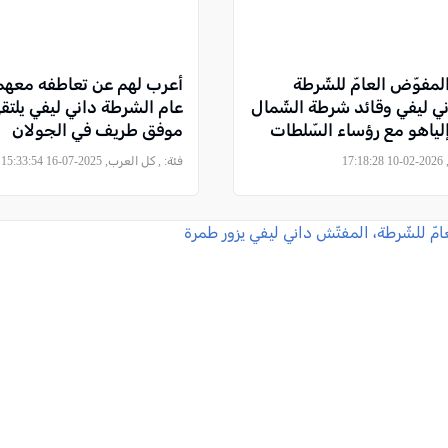
لمفوّض العامّ للشّرطة
ي ليفي وقائد شرطة الشّمال
عام الشرطة داني ليفي يلتق
 إلياهو مع رؤساء السّلطات
موفق طريف في الجولان
17
فئة:
, كل العرب, 2025-07-16 15:33:54