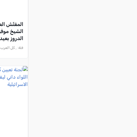
المفتّش الع
الشيخ موفق
الدروز بعي
فئة:
, كل العرب, 2025-06-01 :19:19