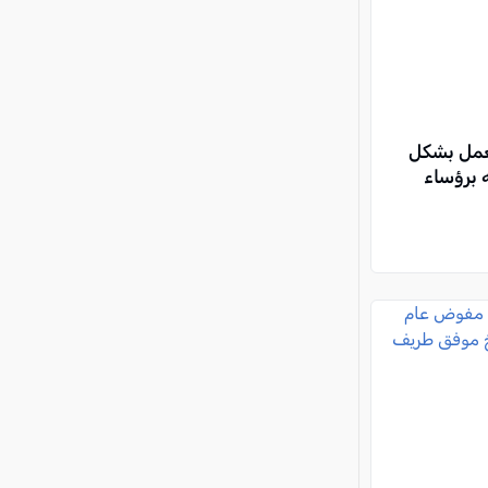
لعمل بشكل
 برؤساء