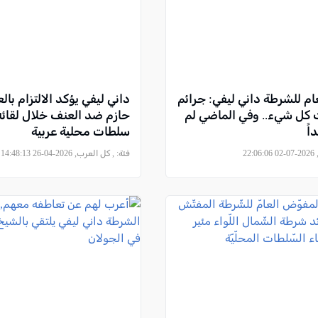
ام للشرطة داني ليفي: جرائم
داني ليفي يؤكد الالتزام با
 كل شيء.. وفي الماضي لم
حازم ضد العنف خلال لقائه
اً
سلطات محلية عربية
22
فئة:
, كل العرب, 2026-04-26 14:48:13