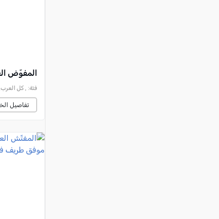
المفوّض الع
فئة:
, كل العرب, 2025-06-17 :11:11
تفاصيل الخب