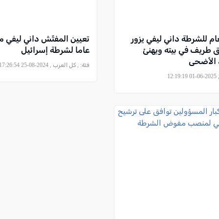
ام للشرطة داني ليفي يزور
تعيين المفتّش داني ليفي 
 طريف في بيته ويهنئ
عاما لشرطة إسرائيل
د الأضحى
فئة:
, كل العرب , 2024-08-25 17:26:54
12