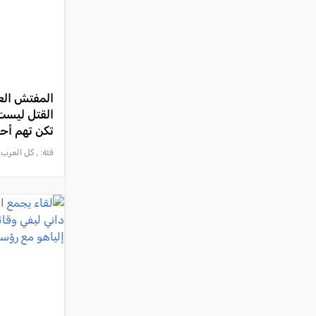
المفتش الع
القتل ليست
تكن تهم أحد
فئة:
, كل العرب, 2026-07-02 :06:06