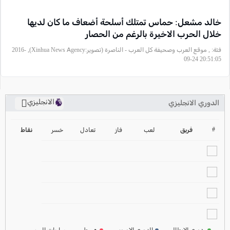
خالد مشعل: حماس تمتلك أسلحة أضعاف ما كان لديها
خلال الحرب الاخيرة بالرغم من الحصار
فئة:
, موقع العرب وصحيفة كل العرب - الناصرة (تصوير:Xinhua News Agency), 2016-
09-24 20:51:05
الانجليزي
الدوري الانجليزي
ترتيب الدوري الانجليزي
2024-2025
#
فريق
لعب
فاز
تعادل
خسر
نقاط
ترتيب الدوري الاسباني
2024-2025
ترتيب الدوري الالماني
2024-2025
ترتيب الدوري الفرنسي
2024-2025
دوري الابطال
الدوري الاوروبي
هبوط
مباريات اليوم