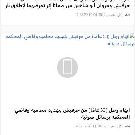
حرفيش ومروان أبو شاهين من بقعاثا إثر تعرضهما لإطلاق نار
فئة:
, كل العرب, 2026-06-19 12:38:29
اتهام رجل (53 عامًا) من حرفيش بتهديد محاميه وقاضي
المحكمة برسائل صوتية
فئة:
, كل العرب , 2025-11-20 14:22:14