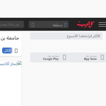
منطقة
الناصرة والقضاء
الأكثر قراءةهذا الأسبوع
جامعة بن 
القدس والقضاء
المثلث الشمالي
الكل
متواجد على
متواجد على
وادي عارة
Google Play
App Store
سخنين والمنطقة
حيفا والمنطقة
شفاعمرو والقضاء
الضفة الغربية
قطاع غزة