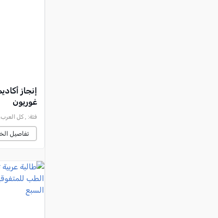
النقب
قرى المرج
عكا والمنطقة
كفرياسيف والقضاء
مدن الساحل
الجليل الاعلى
إنجاز أكادي
غوريون
المغار والقضاء
فئة:
, كل العرب, 2026-07-04 :06:31
الشاغور
تفاصيل الخب
الرامة والمنطقة
المثلث الجنوبي
منطقة الجولان