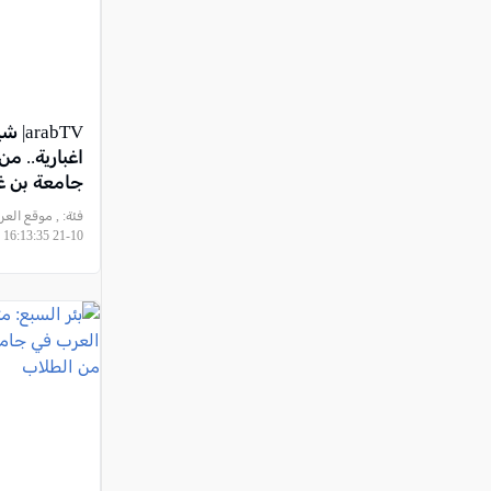
abTV
اغبارية.. م
جامعة بن غ
فئة:
10-21 16:13:35