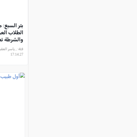
بئر السبع:
الطلاب الع
والشرطة تعتقل 3 م
فئة:
17:14:27