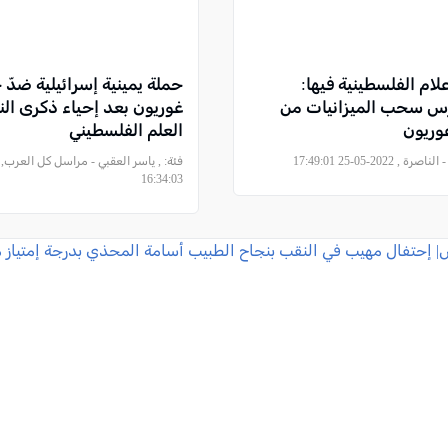
علام الفلسطينية فيها:
حملة يمينية إسرائيلية ضدّ 
رس سحب الميزانيات من
غوريون بعد إحياء ذكرى الن
وريون
العلم الفلسطيني
, 2022-05-25 17:49:01
فئة:
16:34:03