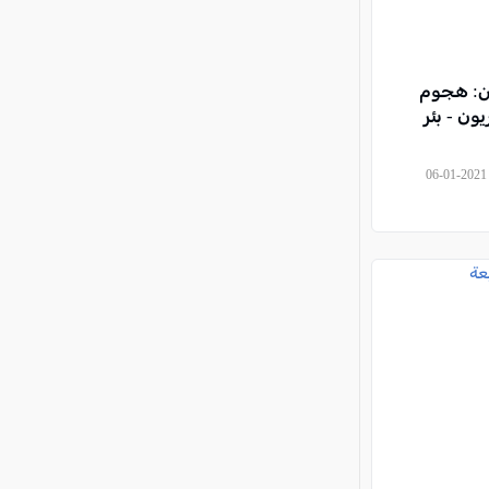
لن: هجوم
ون - بئر
, ياسر العقبي - مراسل كل العرب, 2021-01-06