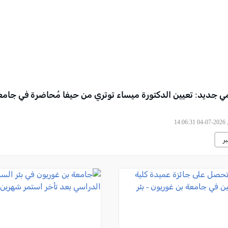
مي جديد: تعيين الدكتورة ميساء توتري من حيفا مُحاضرة في جامع
14
ر