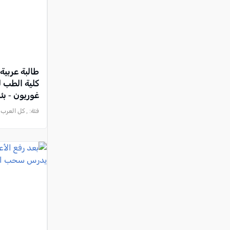
كلية الطب 
غوريون - بئ
فئة:
, كل العرب , 2025-12-06 0:46