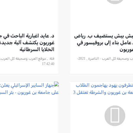
ar| شيش بيش يستضيف ب. رياض
د. عايد اغبارية الباحث في 
ن عامل بناء إلى بروفيسور في
غوريون يكتشف آلية جديدة 
وريون
الخلايا السرطانية
, موقع العرب وصحيفة كل العرب - الناصرة , 2021-
فئة:
17:42:40