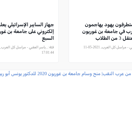
 متطرفون يهود يهاجمون
جهاز السايبر الإسرائيلي يع
رب في جامعة بن غوريون
إلكتروني على جامعة بن غوري
ن الطلاب
السبع
, ياسر العقبي - مراسل كل العرب, 2021-05-11
فئة:
17:01:44