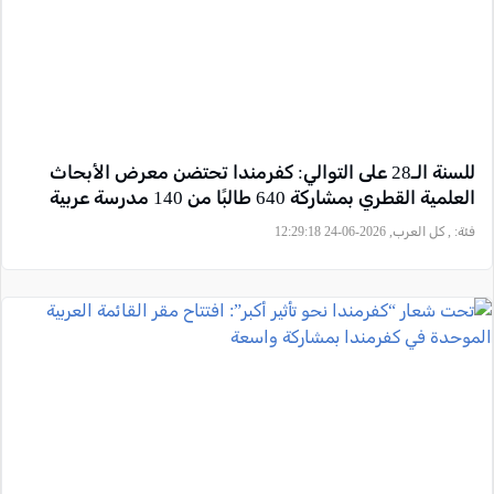
للسنة الـ28 على التوالي: كفرمندا تحتضن معرض الأبحاث
العلمية القطري بمشاركة 640 طالبًا من 140 مدرسة عربية
فئة:
, كل العرب, 2026-06-24 12:29:18