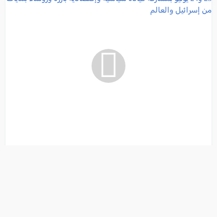
معرض موني إكسبو 2026 لمركز السلطات المحلية ينطلق
يومي 23 و24 يونيو بمشاركة قيادة سياسية وإقتصادية
بارزة ورؤساء بلديات من إسرائيل والعالم
فئة:
أخبار
, كل العرب, 2026-06-10 10:31:17