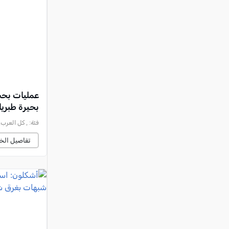
النقب
قرى المرج
عكا والمنطقة
كفرياسيف والقضاء
مدن الساحل
الجليل الاعلى
عمليات بحث
بحيرة طبريا
المغار والقضاء
فئة:
, كل العرب, 2026-08-03 :22:52
الشاغور
تفاصيل الخب
الرامة والمنطقة
المثلث الجنوبي
منطقة الجولان