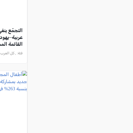
التجمّع ينف
عربية–يهودية
القائمة الم
فئة:
, كل العرب, 2026-05-14 :27:57