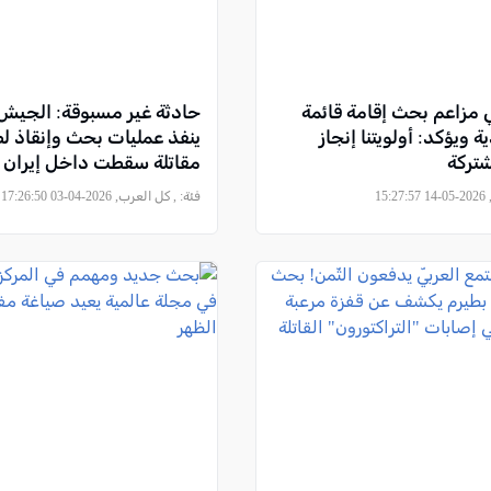
ي مزاعم بحث إقامة قائمة
حادثة غير مسبوقة: الجيش 
 ويؤكد: أولويتنا إنجاز
ينفذ عمليات بحث وإنقاذ لط
شتركة
مقاتلة سقطت داخل إيران
15
فئة:
, كل العرب, 2026-04-03 17:26:50