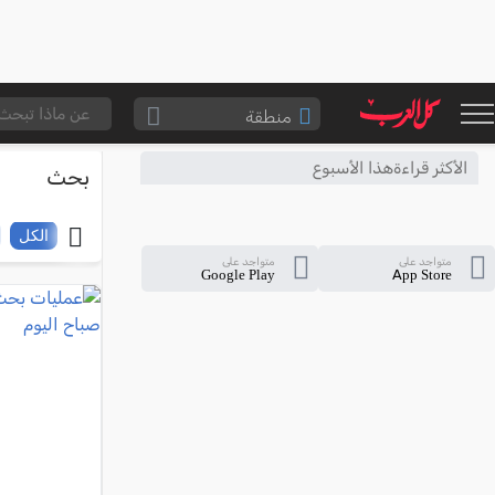
منطقة
الناصرة والقضاء
الأكثر قراءةهذا الأسبوع
بحث
القدس والقضاء
المثلث الشمالي
الكل
متواجد على
متواجد على
وادي عارة
Google Play
App Store
سخنين والمنطقة
حيفا والمنطقة
شفاعمرو والقضاء
الضفة الغربية
قطاع غزة