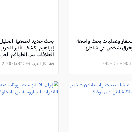
تنفار وعمليات بحث واسعة
بحث جديد لجمعية الجليل 
 بغرق شخص في شاطئ
إبراهيم يكشف تأثير الحرب
العلاقات بين الطواقم العرب
في جهاز الصحة ويطرح نموذج
22
فئة:
, كل العرب, 2026-07-15 12:42:09
لتعزيز الشراكة