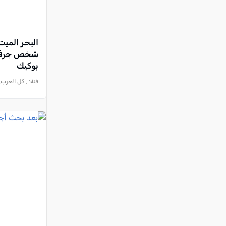
البحر المي
شخص جرفته 
بوكيك
فئة:
, كل العرب, 2026-07-09 :36:23