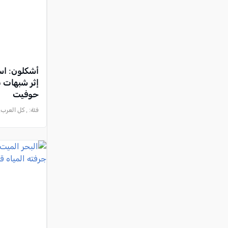
أشكلون: اس
إثر شبهات
حوفيت
فئة:
, كل العرب, 2026-07-25 :43:26