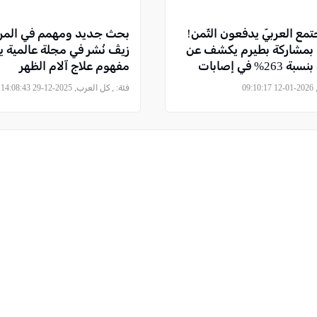
مع العربيّ يدفعون الثّمن!
بحث جديد ومهمم في المرك
بمشاركة بطيرم يكشف عن
زيڤ نُشر في مجلة عالمية ي
قفزة مرعبة بنسبة 263% في إصابات
مفهوم علاج آلام الظهر
" القاتلة
09
فئة:
, كل العرب, 2025-12-29 14:08:43