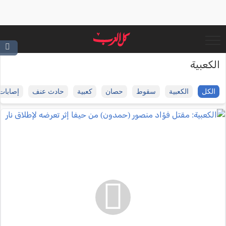
الكعبية
الكل
الكعبية
سقوط
حصان
كعبية
حادث عنف
إصابات