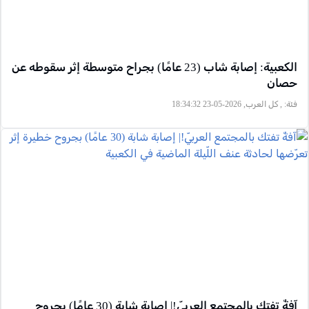
الكعبية: إصابة شاب (23 عامًا) بجراح متوسطة إثر سقوطه عن
حصان
فئة:
, كل العرب, 2026-05-23 18:34:32
آفةٌ تفتك بالمجتمع العربيّ!| إصابة شابة (30 عامًا) بجروح