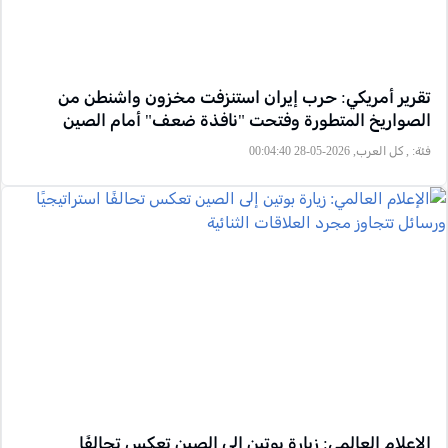
تقرير أمريكي: حرب إيران استنزفت مخزون واشنطن من
الصواريخ المتطورة وفتحت "نافذة ضعف" أمام الصين
فئة:
, كل العرب, 2026-05-28 00:04:40
الإعلام العالمي: زيارة بوتين إلى الصين تعكس تحالفًا