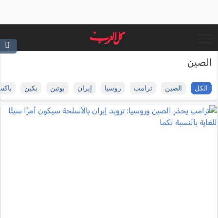
الصين
الكل
الصين
ترامب
روسيا
إيران
بوتين
بكين
باكس