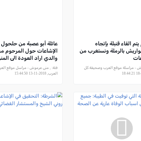
تم القاء قنبلة بإتجاه
عائلة أبو عصبة من حلحول 
اريش بالرملة ونستغرب من
الإشاعات حول المرحوم محم
ات
والدي اراد العودة الى المن
ش - مراسلة موقع العرب وصحيفة كل
فئة:
, منى عرموش - مراسل موقع الع
العرب, 2018-11-13 15:44:50