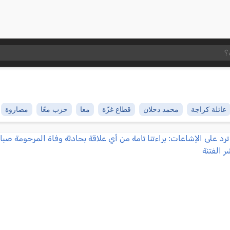
عائلة كراجة
محمد دحلان
قطاع غزّة
معا
حزب معًا
مصاروة