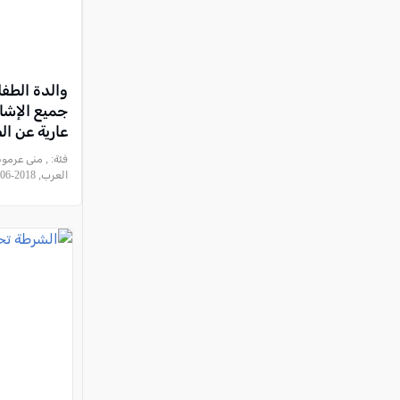
والدة الطفل
جميع الإشا
عارية عن ا
فئة:
, منى عرمو
العرب, 2018-06-09 15:01:49