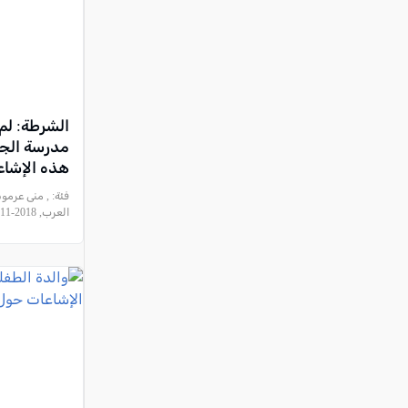
الشرطة: لم ي
مدرسة الجو
هذه الإشاع
فئة:
, منى عرمو
العرب, 2018-11-18 18:44:21