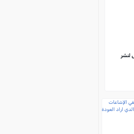
كا: كفى لنشر