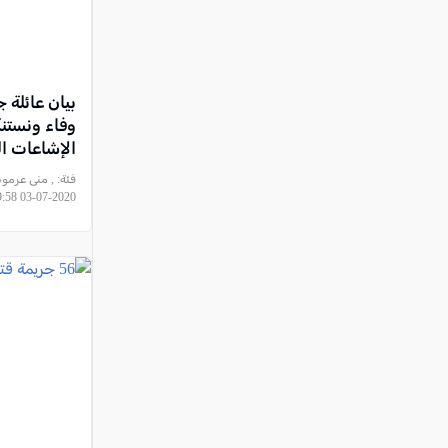
بيان عائلة 
وفاء ونستن
الإشاعات الت
فئة:
, منى عرمو
2020-07-03 20:19:58