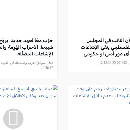
 النائب في المجلس
حزب معًا لعهد جديد: يروِّ
لفلسطيني ينفي الإشاعات
شبيحة الأحزاب الهَرِمة والم
أي دور أمني أو حكومي
الإشاعات المضلِّلة
ي غزة
12
فئة:
12:56:17