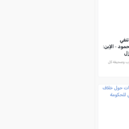
تنفي
ود - الإبن:
زل
رب وصحيفة كل