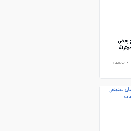
ج بعض
هترئة
, موقع العرب وصحيفة كل العرب, 2021-02-04