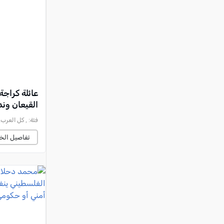
النقب
قرى المرج
عكا والمنطقة
كفرياسيف والقضاء
مدن الساحل
الجليل الاعلى
عائلة كراجة
القيعان وند
المغار والقضاء
فئة:
, كل العرب, 2025-11-30 :27:39
الشاغور
تفاصيل الخب
الرامة والمنطقة
المثلث الجنوبي
منطقة الجولان