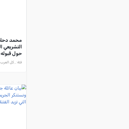
محمد دحلان
التشريعي ا
حول قبوله 
أو تنفيذي ف
فئة:
, كل العرب, 2024-07-25 :15:32