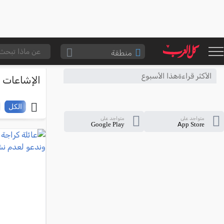
منطقة
الناصرة والقضاء
الأكثر قراءةهذا الأسبوع
الإشاعات
القدس والقضاء
المثلث الشمالي
الكل
متواجد على
متواجد على
وادي عارة
Google Play
App Store
سخنين والمنطقة
حيفا والمنطقة
شفاعمرو والقضاء
الضفة الغربية
قطاع غزة