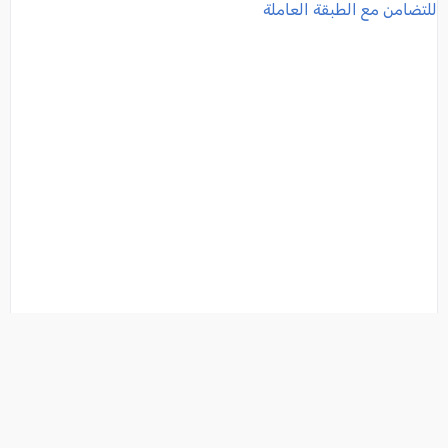
بمناسبة الأول من أيار| مظاهرة للحزب الشيوعي في حيفا
للتضامن مع الطبقة العاملة
فئة:
أخبار
, أمير بويرات- مراسل موقع العرب وصحيفة كل العرب- الناصرة, 2020-05-
01 12:47:42