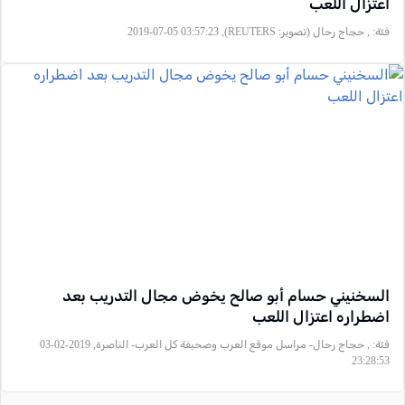
اعتزال اللعب
فئة:
, حجاج رحال (تصوير: REUTERS), 2019-07-05 03:57:23
السخنيني حسام أبو صالح يخوض مجال التدريب بعد
اضطراره اعتزال اللعب
فئة:
, حجاج رحال- مراسل موقع العرب وصحيفة كل العرب- الناصرة, 2019-02-03
23:28:53