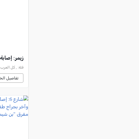
النقب
قرى المرج
عكا والمنطقة
كفرياسيف والقضاء
مدن الساحل
الجليل الاعلى
زيمر: إصابة طفلين (7 و9 سنوات) بجراح متفاوت
المغار والقضاء
فئة:
, كل العرب, 2026-08-04 :42:02
الشاغور
تفاصيل الخب
الرامة والمنطقة
المثلث الجنوبي
منطقة الجولان