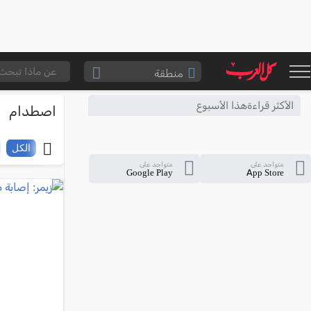
منطقة
الناصرة والقضاء
الأكثر قراءةهذا الأسبوع
اصطدام
القدس والقضاء
المثلث الشمالي
الكل
متواجد على
متواجد على
وادي عارة
Google Play
App Store
سخنين والمنطقة
حيفا والمنطقة
شفاعمرو والقضاء
الضفة الغربية
قطاع غزة