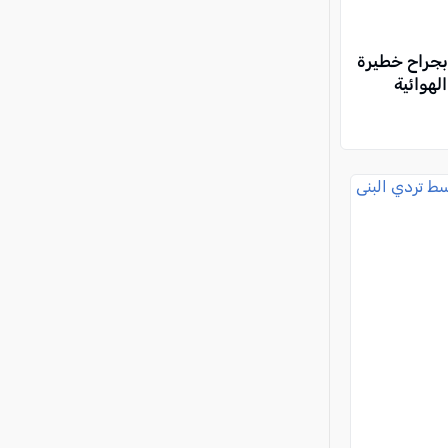
تى (17 عاماً) بجراح خطيرة
لهوائية