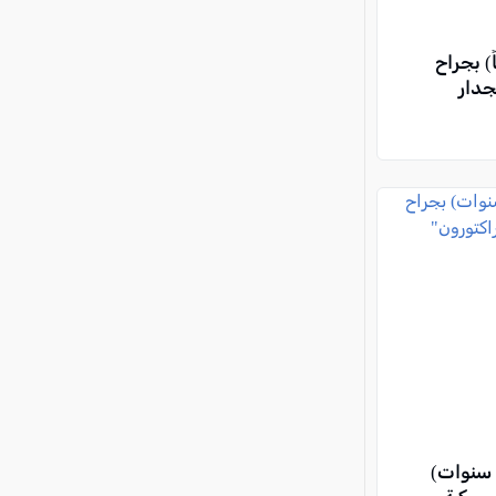
شابين (20 عاماً) بجراح
جدار
باقة الغربية: إصابة طفل (7 سنوات)