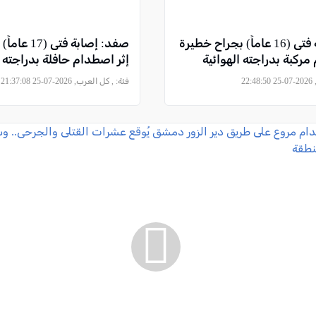
رهط: إصابة فتى (16 عاماً) بجراح خطيرة
صفد: إصابة ف
مركبة بدراجته الهوائية
إثر اصطدام حافلة بدراجته ا
22
فئة:
, كل العرب, 2026-07-25 21:37:08