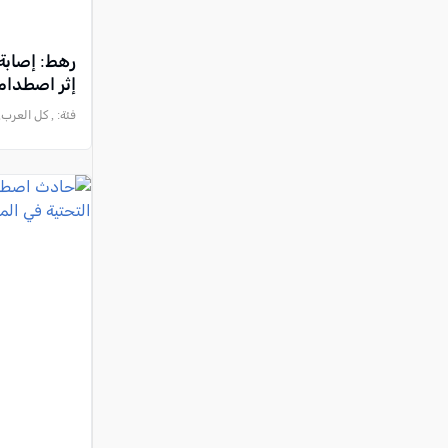
إثر اصطدام 
فئة:
, كل العرب, 2026-07-25 :48:50