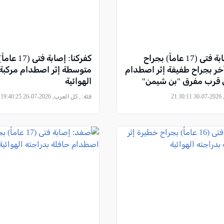
شارع 6: إصابة فتى (17 عاماً) بجراح
كفركنا: إصابة ف
ر بجراح طفيفة إثر اصطدام
متوسطة إثر اصطدام مركبة 
ن قرب مفرق "بن شيمن"
الهوائية
21
فئة:
, كل العرب, 2026-07-26 19:40:25