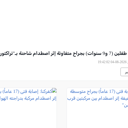
ة إثر اصطدام شاحنة بـ"تراكتورون"
19
ر