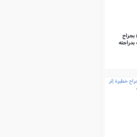
تى (17 عاماً) بجراح
بدراجته