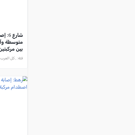
متوسطة وآخ
بين مركبتي
فئة:
, كل العرب, 2026-07-30 :30:11