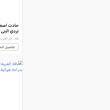
حادث اصطدا
تردي البنى 
فئة:
, كل العرب, 2026-07-25 :46:20
تفاصيل الخب