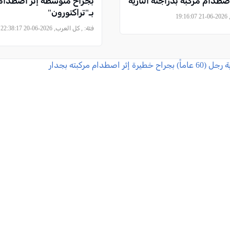
صطدام مركبة بدراجته النارية
بجراح متوسطة إثر اصطدام
بـ"تراكتورون"
19
فئة:
, كل العرب, 2026-06-20 22:38:17