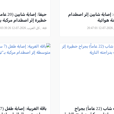
ة: إصابة شابين إثر اصطدام
حيفا: إصابة 
ة هوائية
خطيرة إثر اصطدام مركبة ب
20
فئة:
, كل العرب, 2026-07-12 03:39:26
حيفا: إصابة شاب (22 عاماً) بجراح