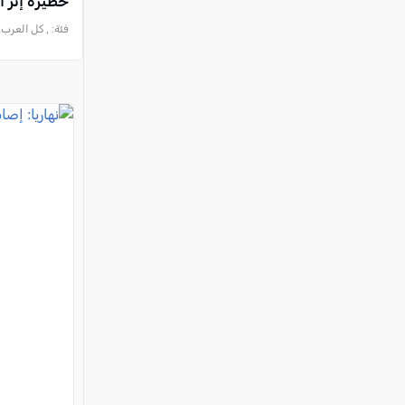
خطيرة إثر ا
فئة:
, كل العرب, 2026-06-21 :16:07