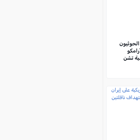
الحوثيون
رامكو
ية تشن