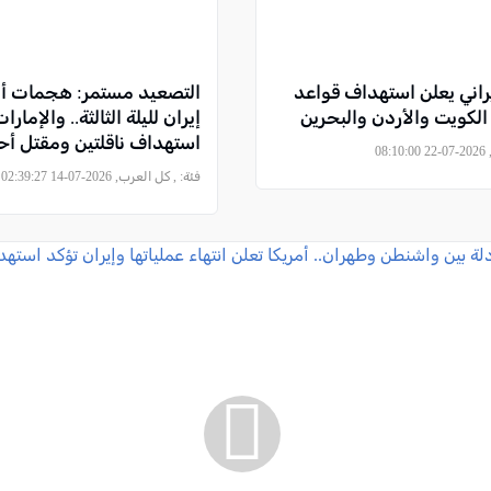
راني يعلن استهداف قواعد
التصعيد مستمر: هجمات أم
الكويت والأردن والبحرين
إيران لليلة الثالثة.. والإمارا
استهداف ناقلتين ومقتل أحد
08
الطاقم
فئة:
, كل العرب, 2026-07-14 02:39:27