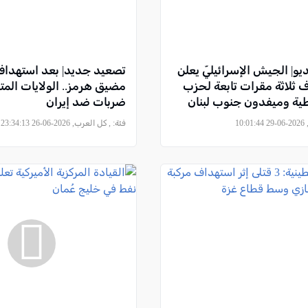
ديو| الجيش الإسرائيليّ يعلن
تصعيد جديد| بعد استهداف
 ثلاثة مقرات تابعة لحزب
مضيق هرمز.. الولايات المت
بطية وميفدون جنوب لبنان
ضربات ضد إيران
10
فئة:
, كل العرب, 2026-06-26 23:34:13