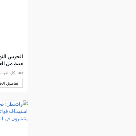
النقب
قرى المرج
عكا والمنطقة
كفرياسيف والقضاء
مدن الساحل
الجليل الاعلى
عدد من الع
المغار والقضاء
فئة:
, كل العرب, 2026-07-30 :03:36
الشاغور
تفاصيل الخب
الرامة والمنطقة
المثلث الجنوبي
منطقة الجولان