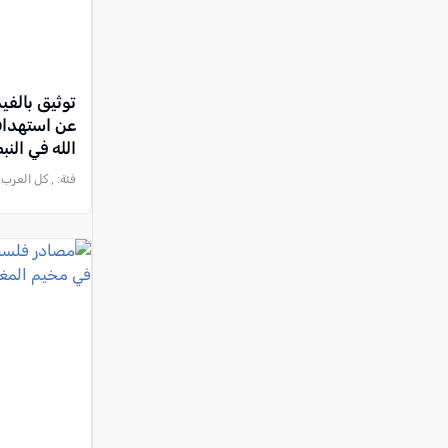
توثيق بالفي
عن استهداف
الله في الن
فئة:
, كل العرب, 2026-06-29 :01:44