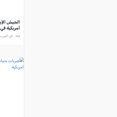
الجيش الإي
أمريكية في 
فئة:
, كل العرب, 2026-07-22 :10:00