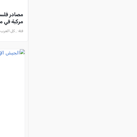
مركبة في م
فئة:
, كل العرب, 2026-06-26 :10:54