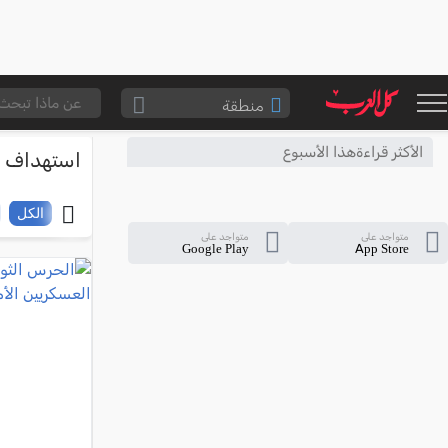
منطقة
الناصرة والقضاء
الأكثر قراءةهذا الأسبوع
استهداف
القدس والقضاء
المثلث الشمالي
الكل
متواجد على
متواجد على
وادي عارة
Google Play
App Store
سخنين والمنطقة
حيفا والمنطقة
شفاعمرو والقضاء
الضفة الغربية
قطاع غزة