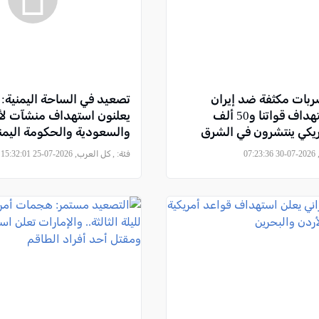
بات مكثفة ضد إيران
تصعيد في الساحة اليمنية: 
ردًا على استهداف قواتنا و50 ألف
يعلنون استهداف منشآت لأ
كي ينتشرون في الشرق
والسعودية والحكومة اليمن
غارات على مواقع عسكرية
07
فئة:
, كل العرب, 2026-07-25 15:32:01