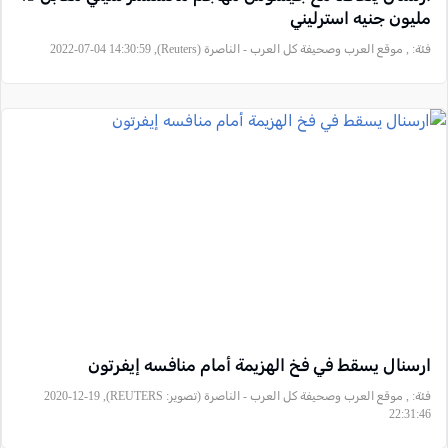
مليون جنيه استرليني
فئة:
, موقع العرب وصحيفة كل العرب - الناصرة (Reuters), 2022-07-04 14:30:59
ارسنال يسقط في فخ الهزيمة أمام منافسه إيفرتون
فئة:
, موقع العرب وصحيفة كل العرب - الناصرة (تصوير: REUTERS), 2020-12-19
22:31:46