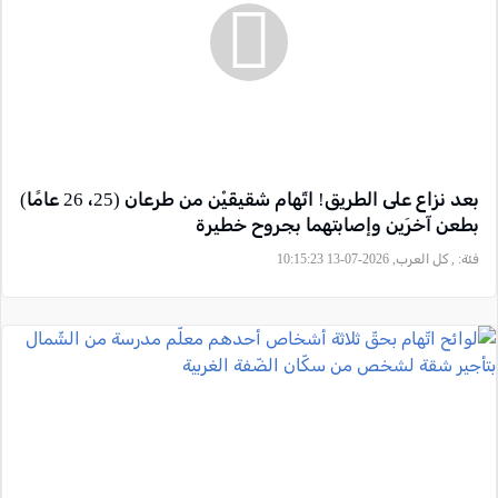
بعد نزاع على الطريق! اتّهام شقيقَيْن من طرعان (25، 26 عامًا)
بطعن آخرَين وإصابتهما بجروح خطيرة
فئة:
, كل العرب, 2026-07-13 10:15:23