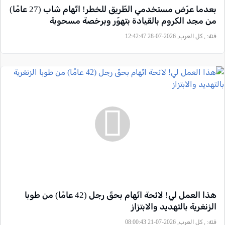
بعدما عرّض مستخدمي الطّريق للخطر! اتّهام شاب (27 عامًا)
من مجد الكروم بالقيادة بتهوّر وبرخصة مسحوبة
فئة:
, كل العرب, 2026-07-28 12:42:47
هذا العمل لي! لائحة اتّهام بحقّ رجل (42 عامًا) من طوبا
الزنغرية بالتهديد والابتزاز
فئة:
, كل العرب, 2026-07-21 08:00:43