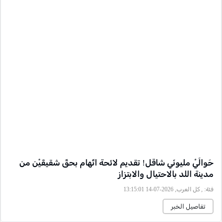
حَوالَيْ مليونَي شاقل! تقديم لائحة اتّهام بحقّ شقيقَيْن من
مدينة اللد بالاحتيال والابتزاز
فئة:
, كل العرب, 2026-07-14 13:15:01
تفاصيل الخبر