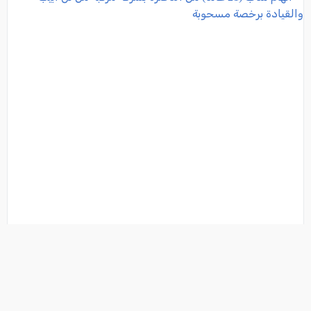
اتّهام شاب (21 عامًا) من الناصرة بسرقة مركبة من تل
أبيب والقيادة برخصة مسحوبة
فئة:
أخبار
, كل العرب, 2026-06-15 08:04:31