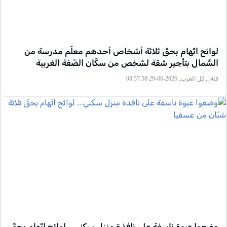
لوائح اتّهام بحقّ ثلاثة أشخاص أحدهم معلّم مدرسة من
الشّمال بتأجير شقة لشخص من سكّان الضّفة الغربية
فئة:
, كل العرب, 2026-06-29 08:57:58
وضعوا عبوة ناسفة على نافذة منزل سكني... لوائح اتّهام بحقّ