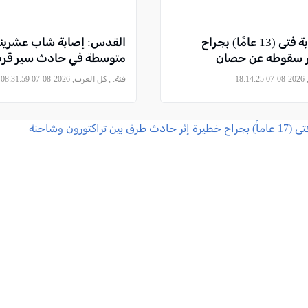
الطيبة: إصابة فتى (13 عامًا) بجراح
القدس: إصابة شاب عشرين
ر سقوطه عن حصان
متوسطة في حادث سير قرب 
18
فئة:
, كل العرب, 2026-08-07 08:31:59