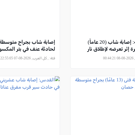
عين السهلة: إصابة شاب (20 عاماً)
إصابة شاب بجراح متوسطة 
 إثر تعرضه لإطلاق نار
لحادثة عنف في بئر المكسو
00
فئة:
, كل العرب, 2026-08-07 22:55:05