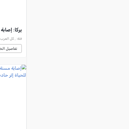
يركا: إصابة فتى (17 عاماً) بجراح خطيرة إثر حادث ط
فئة:
, كل العرب, 2026-08-06 :42:55
تفاصيل الخب