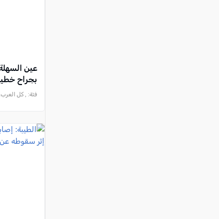
بجراح خطيرة
فئة:
, كل العرب, 2026-08-08 :44:21