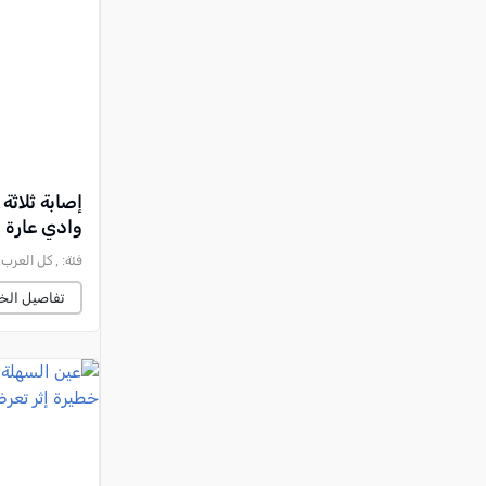
النقب
قرى المرج
عكا والمنطقة
كفرياسيف والقضاء
مدن الساحل
الجليل الاعلى
وادي عارة
المغار والقضاء
فئة:
, كل العرب, 2026-08-08 :25:01
الشاغور
تفاصيل الخب
الرامة والمنطقة
المثلث الجنوبي
منطقة الجولان