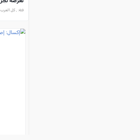
تعرضه لجريم
فئة:
, كل العرب, 2026-08-05 :44:05