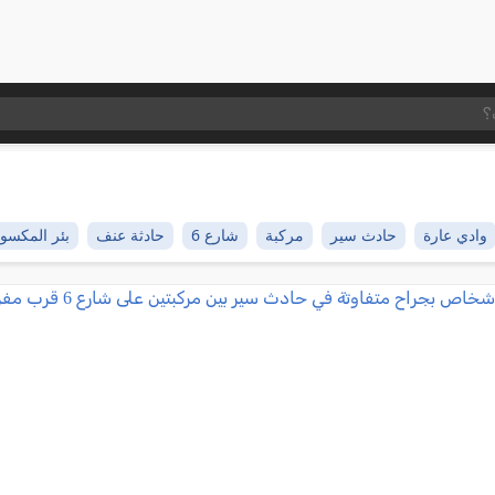
وادي عارة
حادث سير
مركبة
شارع 6
حادثة عنف
بئر المكسو