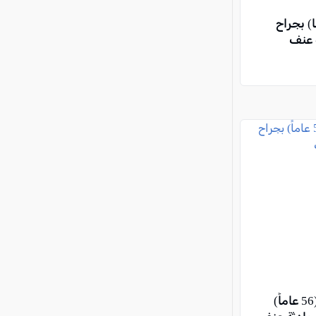
ة فتى (17 عامًا) بجراح
 عنف
مفرق مجيدو: إصابة رجل (56 عاماً)