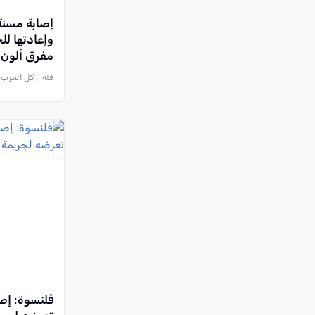
وإعادتها ل
مفرق ألون
فئة:
, كل العرب, 2026-08-06 :50:51
قلنسوة: إص