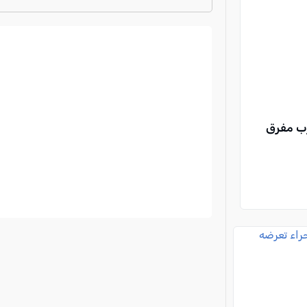
ترتيب الدوري الايطالي
2024-2025
جراح متفاوتة في حادث سير بين مركبتين على شارع 6 قرب مفرق