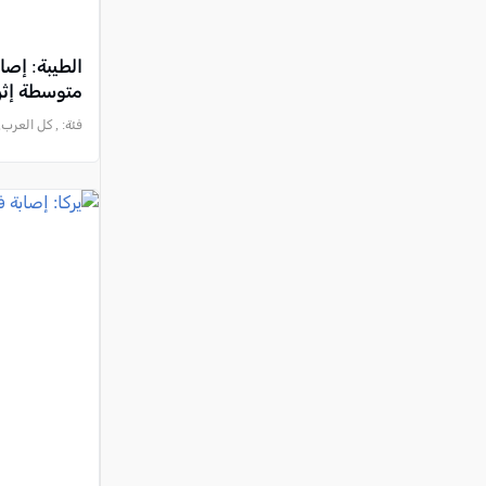
متوسطة إث
فئة:
, كل العرب, 2026-08-07 :14:25