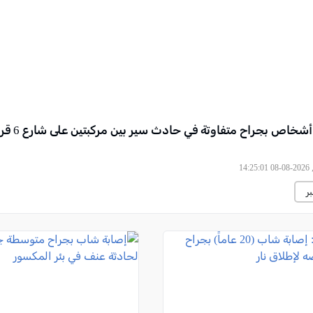
إصابة ثلاثة أشخاص ب
14
ر