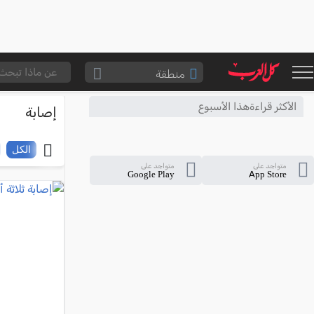
منطقة
الناصرة والقضاء
الأكثر قراءةهذا الأسبوع
إصابة
القدس والقضاء
المثلث الشمالي
الكل
متواجد على
متواجد على
وادي عارة
Google Play
App Store
سخنين والمنطقة
حيفا والمنطقة
شفاعمرو والقضاء
الضفة الغربية
قطاع غزة