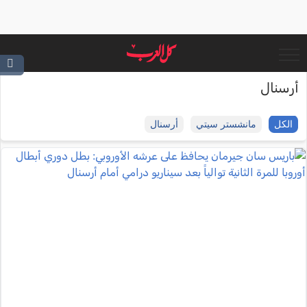
أرسنال
الكل
مانشستر سيتي
أرسنال