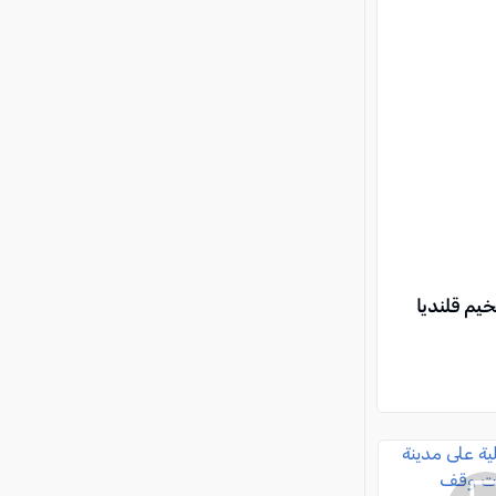
يم قلنديا