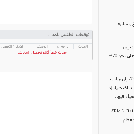
عام 2023، في ظل أوضاع إنسانية
توقعات الطقس للمدن
202، تشير المعطيات إلى
المدينة
درجة °c
الوصف
الأدنى / الأقصى
حدث خطأ أثناء تحميل البيانات.
استمرار القصف والتدمير وإطلاق النار في القطاع، مع توسع السيطرة الإسرائيلية على نحو 70%
ووفق الأرقام المعلنة، بلغ عدد القتلى الذين وُثقت وفاتهم في المستشفيات 73,066، إلى جانب
ف الضحايا، إذ
وبحسب المكتب الإعلامي الحكومي في قطاع غزة، فإن الحرب أدت إلى محو نحو 2,700 عائلة
 معظم