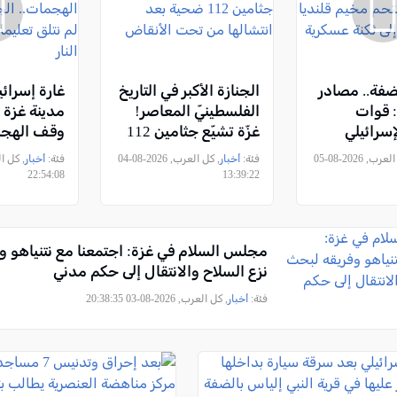
لضفة.. مصادر
الجنازة الأكبر في التاريخ
غارة إسرائي
 قوات
الفلسطينيّ المعاصر!
مدينة غزة 
سرائيلي
غزّة تشيّع جثامين 112
وقف الهجم
م قلنديا
ضحية بعد انتشالها من
الجيش الإس
, كل العرب, 2026-08-05
فئة:
أخبار
, كل العرب, 2026-08-04
فئة:
أخبار
ًا إلى ثكنة
تحت الأنقاض
نتلق تعليم
22:54:08
13:39:22
إطلاق النار
مجلس السلام في غزة: اجتمعنا مع نتنياهو و
نزع السلاح والانتقال إلى حكم مدني
فئة:
أخبار
, كل العرب, 2026-08-03 20:38:35