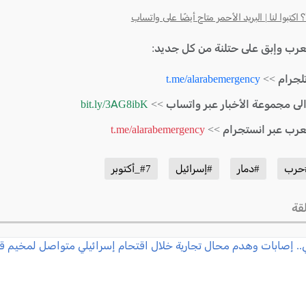
كتبوا لنا | البريد الأحمر متاح أيضًا على واتساب
لعرب وإبق على حتلنة من كل جديد:
لجرام >>
t.me/alarabemergency
الى مجموعة الأخبار عبر واتساب >>
bit.ly/3AG8ibK
لعرب عبر انستجرام >>
t.me/alarabemergency
حرب
#دمار
#إسرائيل
#7_أكتوبر
قة