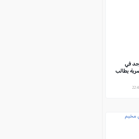
دنيس 7 مساجد في
رية يطالب