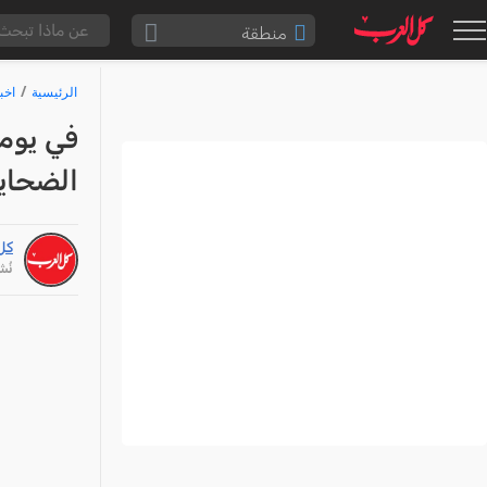
منطقة
الناصرة والقضاء
الرئيسية
اخب
القدس والقضاء
في يوم
المثلث الشمالي
الضحايا 
وادي عارة
سخنين والمنطقة
كل
حيفا والمنطقة
نُشر: /26
شفاعمرو والقضاء
الضفة الغربية
قطاع غزة
النقب
قرى المرج