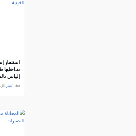
استنفار إ
بداخلها طف
إلياس بالض
فئة:
أخبار
, كل العرب, 