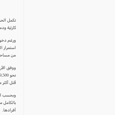
عكا والمنطقة
كفرياسيف والقضاء
مدن الساحل
كارثية ود
الجليل الاعلى
المغار والقضاء
الشاغور
الرامة والمنطقة
من مساحة غز
المثلث الجنوبي
منطقة الجولان
قُتل أكثر من 21,500 طفل، بينهم مئات الرضع الذين وُلدوا خلال الحرب و
بالكامل م
أفرادها.