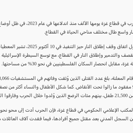
تكمل الحرب في قطاع غزة يومها الألف منذ اندلاعها في 
مار واسع طال مختلف مناحي الحياة في القطاع.
ورغم دخول اتفاق وقف إطلاق النار حيز التنفيذ في 10 أكتوبر 5
ة، مقابل انحصار السكان الفلسطينيين في نحو 30% من مساحتها.
نحو 9,500 مفقود ما زالوا تحت الأنقاض. كما شكل الأطفال والنساء أكثر من نص
فارقوا الحياة فيها.
ن السجل المدني بعد مقتل جميع أفرادها، فيما فقدت آلاف العائلات