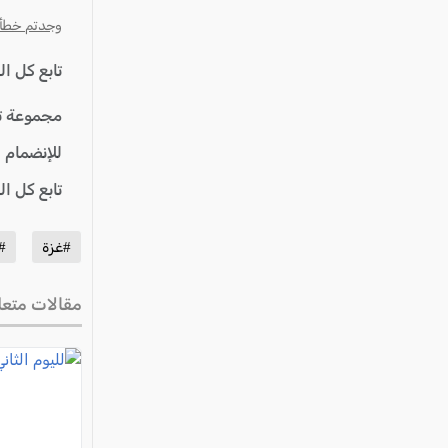
وجدتم خطأ؟ ا
تابع كل ا
مجموعة ت
للإنضمام 
تابع كل ا
#غزة
#
مقالات متعل