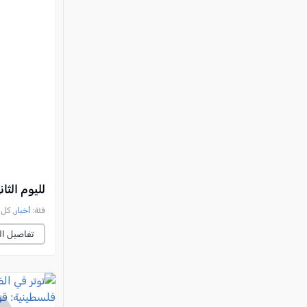
لليوم الث
فئة:
أخبار
, كل العرب, 
تفاصيل ال