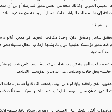
د الحبس المنزلي، وكذلك منعه من العمل مديرًا لمدرسة أو في أي من
إضافة إلى ذلك، تطلب النيابة العامة إصدار أمر يمنعه من مغادرة البلاد.
 عن الشرطة:
حقيق شامل ومعمّق أدارته وحدة مكافحة الجريمة في مديرية أيالون، س
ام ضد مدير مؤسسة تعليمية في يافا، بشبهة ارتكاب أفعال مشينة بحق طل
تغلًا منصبه.
ة مكافحة الجريمة في مديرية أيالون تحقيقًا عقب تلقي شكاوى بشأ
جنسية بحق طلاب ومعلمين على يد مدير المؤسسة التعليمية.
قيق، الذي رافقته نيابة لواء تل أبيب، جُمعت الأدلة وأُخذت إفادات ال
ت الشبهات بأن مدير المؤسسة ارتكب اعتداءات جنسية، مستغلًا صلاحيات
في تاريخ 6/12/2025، أُلقي القبض على المشتبه به، وهو من سكان يافا، بشبهة ا