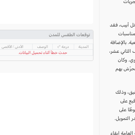
ير على مجريات
تل أبيب، فقد
ا، في مناسبات
توقعات الطقس للمدن
ية. بالإضافة
المدينة
درجة °c
الوصف
الأدنى / الأقصى
من الصف الثاني عشر،
حدث خطأ أثناء تحميل البيانات.
ي. وكان
تحرّش بهم
قيق، وذلك
قيع على
طًا على
ر التمويل.
العامة إبقاء