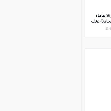
مفرق مجيدو: إصابة رجل (56 عاماً)
لحادثة عنف