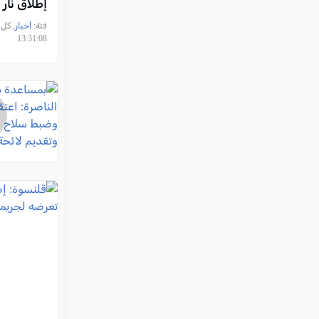
إطلاق نار
فئة:
أخبار
13:31:08