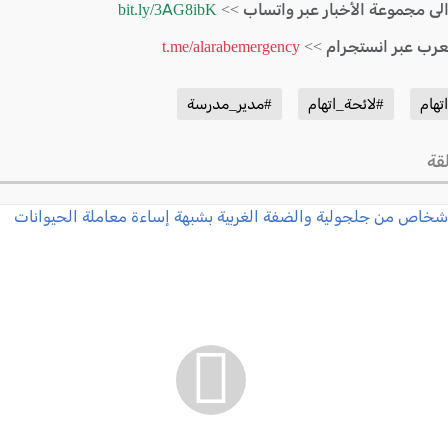
الى مجموعة الأخبار عبر واتساب >>
bit.ly/3AG8ibK
لعرب عبر انستجرام >>
t.me/alarabemergency
تهام
#لائحة_اتهام
#مدير_مدرسة
قة