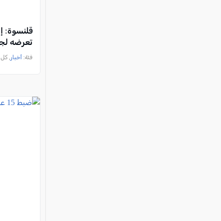
قلنسوة: إ
تعرضه لجر
فئة:
أخبار
, كل العرب, 