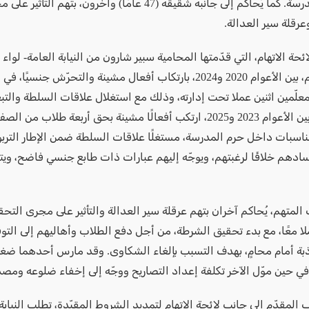
طلاب المدرسة. كما يُحاكم إلى جانبه شقيقه (47 عامًا) وآخرون، بتهم التأث
رقلة سير العدالة.
ة الاتهام، التي قدّمتها المحامية سبير شارون من النيابة العامة- لواء 
قام المتهم، بين الأعوام 2020 و2024، بارتكاب أفعال مشينة والتحرّش جنسيً
علّمين اثنين عملا تحت إدارته، وذلك مع استغلال علاقات السلطة والتبع
إلى ذلك، بين الأعوام 2023 و2025، ارتكب أفعالًا مشينة بحق أربعة طلاب 
اسبات داخل حرم المدرسة، مستغلًا علاقات السلطة ضمن الإطار التربو
دهم خلافًا لرغبتهم، ويوجّه إليهم عبارات ذات طابع جنسي فاضح، وي
المتهم، يُحاكم آخران بتهم عرقلة سير العدالة والتأثير على مجرى التح
لا معًا، مع بدء تحقيق الشرطة، من أجل دفع الطلاب وأهاليهم إلى التو
ذبة أمام محامٍ، بهدف التسبب بإلغاء الشكاوى. وقد مارس أحدهما ضغو
في حين موّل الآخر تكلفة إعداد التصاريح ووجّه إلى إخفاء ضلوعه ومصد
المقدّم إلى جانب لائحة الاتهام لتمديد الشروط المقيّدة، تطلب النيابة 