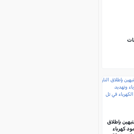
بهين بإطلاق
مود كهرباء