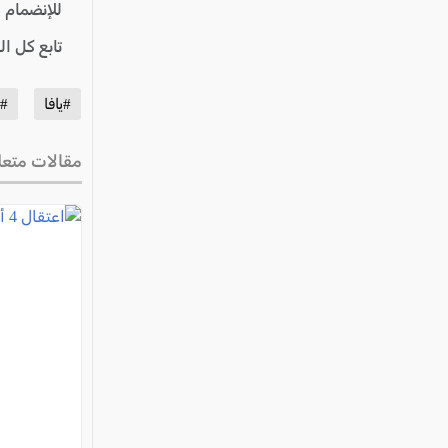
للإنضمام 
تابع كل ا
#يافا
#ا
مقالات متعل