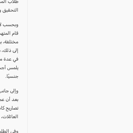
عكا والمنطقة
التحقيق وع
كفرياسيف والقضاء
مدن الساحل
وبحسب لائح
الجليل الاعلى
مختلفة، بم
المغار والقضاء
الشاغور
في عدة من
الرامة والمنطقة
يلمس أجسا
المثلث الجنوبي
جنسيًا.
منطقة الجولان
وإلى جانب 
بعد أن عم
تصاريح كا
العائلات، 
وفي الطلب 