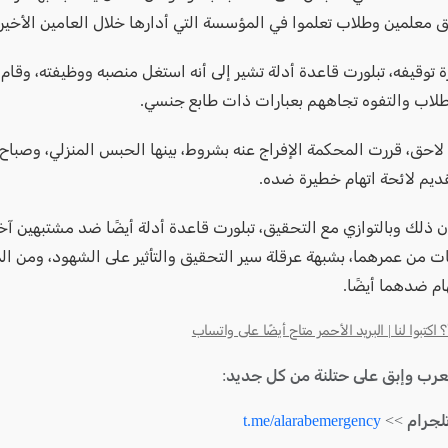
 معلمين وطلاب تعلموا في المؤسسة التي أدارها خلال العامين الأخيري
 توقيفه، تبلورت قاعدة أدلة تشير إلى أنه استغل منصبه ووظيفته، وقام
لاب والتفوه تجاههم بعبارات ذات طابع جنسي.
احق، قررت المحكمة الإفراج عنه بشروط، بينها الحبس المنزلي، وصباح 
قديم لائحة اتهام خطيرة ضده.
ذلك وبالتوازي مع التحقيق، تبلورت قاعدة أدلة أيضًا ضد مشتبهين آخ
ت من عمرهما، بشبهة عرقلة سير التحقيق والتأثير على الشهود، ومن ال
ام ضدهما أيضًا.
كتبوا لنا | البريد الأحمر متاح أيضًا على واتساب
لعرب وإبق على حتلنة من كل جديد:
لجرام >>
t.me/alarabemergency