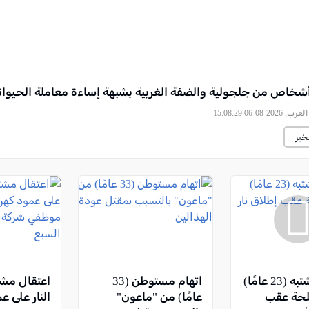
2026-08-06 15:08:29
خبر
اعتقال مشتبه (23 عامًا)
اتهام مستوطن (33
اعتقال مشت
حة عقب
عامًا) من "ماعون"
النار على ع