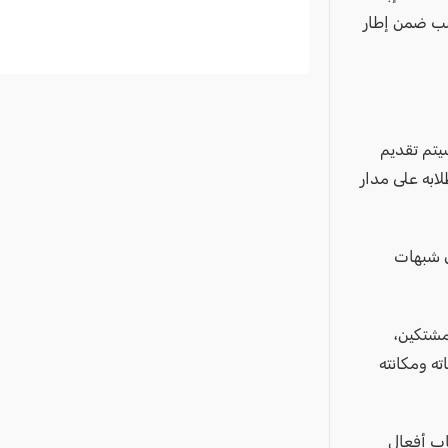
صب ضمن إطار
يتم تقديم
ابه على مدار
ن شبهات
مشتكين،
ه ومكانته
رتكاب أفعال