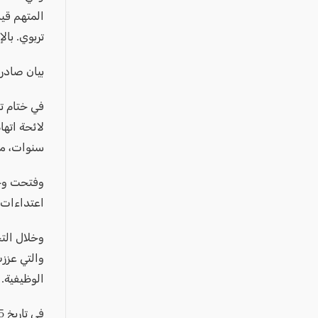
المتهم قي
تربوي. بال
بيان صادر
في ختام ت
لائحة اته
سنوات، مس
وفتحت وحد
اعتداءات 
وخلال التح
والتي عزز
الوظيفية.