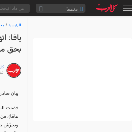
منطقة
الناصرة والقضاء
الرئيسية
محا
القدس والقضاء
يافا: ا
المثلث الشمالي
بحق مع
وادي عارة
سخنين والمنطقة
كل
حيفا والمنطقة
نُشر: /26
شفاعمرو والقضاء
الضفة الغربية
بيان صادر 
قطاع غزة
النقب
عامًا)، م
قرى المرج
وتحرّش جن